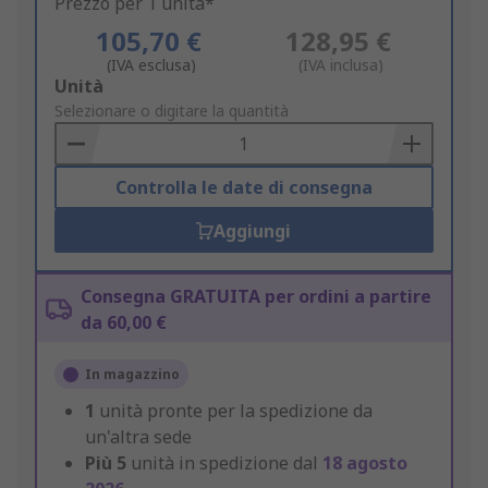
Prezzo per 1 unità*
105,70 €
128,95 €
(IVA esclusa)
(IVA inclusa)
Add
Unità
to
Selezionare o digitare la quantità
Basket
Controlla le date di consegna
Aggiungi
Consegna GRATUITA per ordini a partire
da 60,00 €
In magazzino
1
unità pronte per la spedizione da
un'altra sede
Più
5
unità in spedizione dal
18 agosto