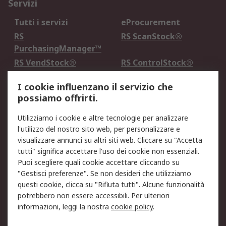
Servizi
Tutti i servizi
eProcurement
RS
RS ScanStock®
PurchasingManager™
RS VendStock®
RS ControlStock®
Servizio di taratura
MePA
I cookie influenzano il servizio che
possiamo offrirti.
Legale
Utilizziamo i cookie e altre tecnologie per analizzare
Informativa Cookie
Informativa Privacy -
l'utilizzo del nostro sito web, per personalizzare e
Aggiornata
visualizzare annunci su altri siti web. Cliccare su "Accetta
Email Security
Termini d'uso
tutti" significa accettare l'uso dei cookie non essenziali.
Condizioni di vendita
Condizioni generali di
Puoi scegliere quali cookie accettare cliccando su
servizio
"Gestisci preferenze". Se non desideri che utilizziamo
questi cookie, clicca su "Rifiuta tutti". Alcune funzionalità
Etica e responsabilità
potrebbero non essere accessibili. Per ulteriori
informazioni, leggi la nostra
cookie policy
.
Chi Siamo