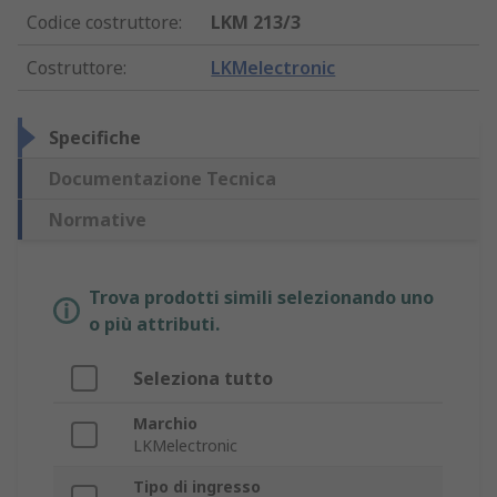
Codice costruttore
:
LKM 213/3
Costruttore
:
LKMelectronic
Specifiche
Documentazione Tecnica
Normative
Trova prodotti simili selezionando uno
o più attributi.
Seleziona tutto
Marchio
LKMelectronic
Tipo di ingresso