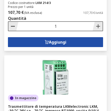
Codice costruttore
LKM 214/3
Prezzo per 1 unità
107,70 €
(IVA esclusa)
107,70 €/unità
Quantità
Aggiungi
In magazzino
Trasmettitore di temperatura LKMelectronic LKM,
-30 °C 26V ca→70 °C, ingresso PT1000, uscita 0/10 V