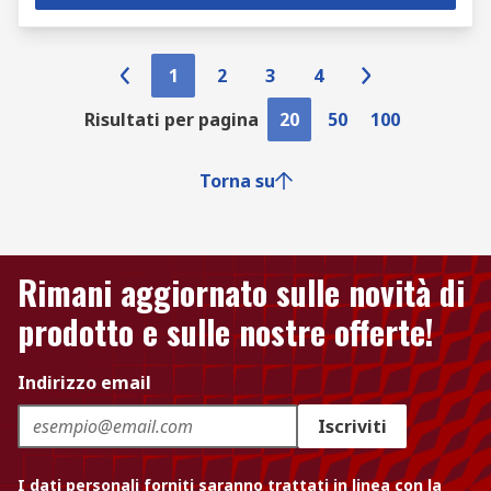
1
2
3
4
Risultati per pagina
20
50
100
Torna su
Rimani aggiornato sulle novità di
prodotto e sulle nostre offerte!
Indirizzo email
Iscriviti
I dati personali forniti saranno trattati in linea con la