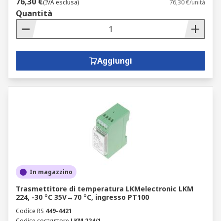
76,30 €
(IVA esclusa)
76,30 €/unità
Quantità
Aggiungi
In magazzino
Trasmettitore di temperatura LKMelectronic LKM
224, -30 °C 35V→70 °C, ingresso PT100
Codice RS
449-4421
Codice costruttore
LKM 224/1