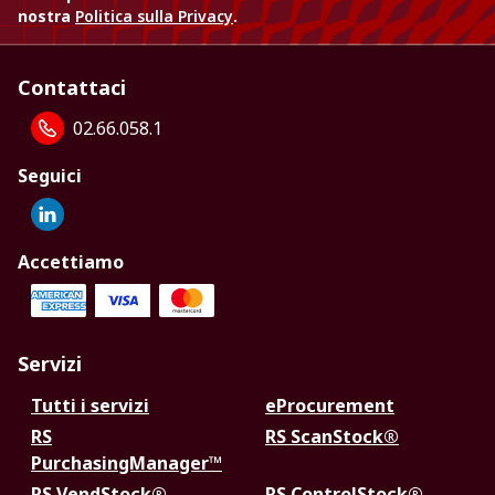
nostra
Politica sulla Privacy
.
Contattaci
02.66.058.1
Seguici
Accettiamo
Servizi
Tutti i servizi
eProcurement
RS
RS ScanStock®
PurchasingManager™
RS VendStock®
RS ControlStock®