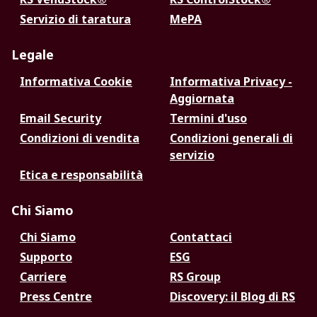
Servizio di taratura
MePA
Legale
Informativa Cookie
Informativa Privacy -
Aggiornata
Email Security
Termini d'uso
Condizioni di vendita
Condizioni generali di
servizio
Etica e responsabilità
Chi Siamo
Chi Siamo
Contattaci
Supporto
ESG
Carriere
RS Group
Press Centre
Discovery: il Blog di RS