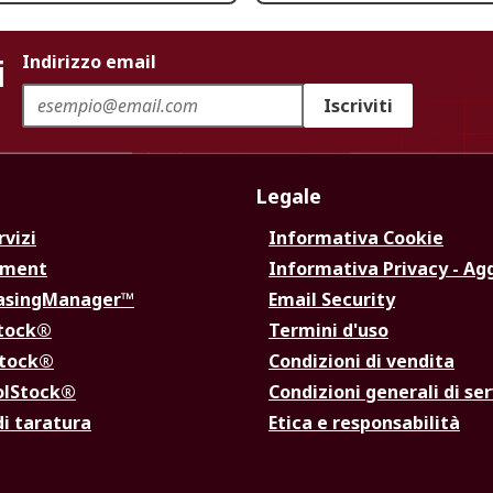
i
Indirizzo email
Iscriviti
Legale
rvizi
Informativa Cookie
ement
Informativa Privacy - Ag
hasingManager™
Email Security
Stock®
Termini d'uso
Stock®
Condizioni di vendita
olStock®
Condizioni generali di ser
di taratura
Etica e responsabilità