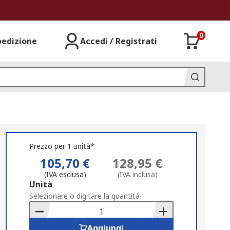
0
pedizione
Accedi / Registrati
Prezzo per 1 unità*
105,70 €
128,95 €
(IVA esclusa)
(IVA inclusa)
Add
Unità
to
Selezionare o digitare la quantità
Basket
Aggiungi