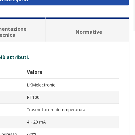
entazione
Normative
ecnica
iù attributi.
Valore
LKMelectronic
PT100
Trasmettitore di temperatura
4 - 20 mA
 ingresso
-30°C