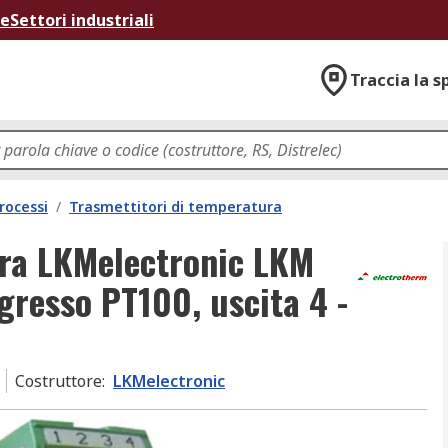
ne
Settori industriali
Traccia la s
rocessi
/
Trasmettitori di temperatura
ura LKMelectronic LKM
resso PT100, uscita 4 -
Costruttore
:
LKMelectronic