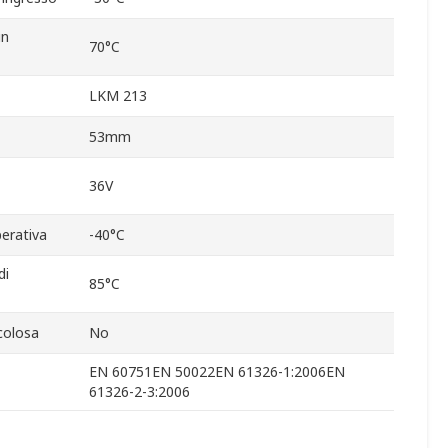
in
70°C
LKM 213
53mm
36V
erativa
-40°C
di
85°C
icolosa
No
EN 60751EN 50022EN 61326-1:2006EN
61326-2-3:2006