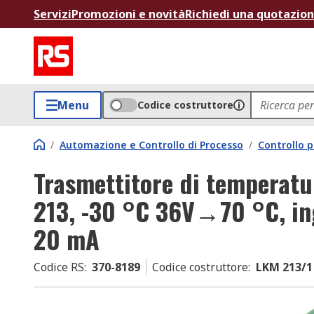
Servizi
Promozioni e novità
Richiedi una quotazio
Menu
Codice costruttore
/
Automazione e Controllo di Processo
/
Controllo p
Trasmettitore di temperat
213, -30 °C 36V→70 °C, ing
20 mA
Codice RS
:
370-8189
Codice costruttore
:
LKM 213/1