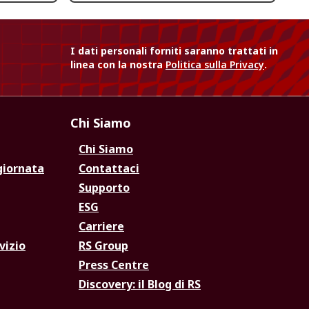
I dati personali forniti saranno trattati in
linea con la nostra
Politica sulla Privacy
.
Chi Siamo
Chi Siamo
giornata
Contattaci
Supporto
ESG
Carriere
vizio
RS Group
Press Centre
Discovery: il Blog di RS