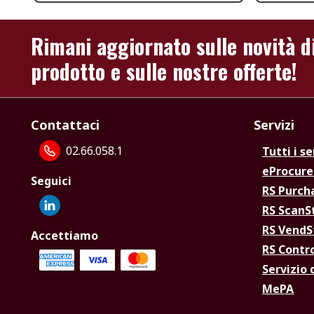
Rimani aggiornato sulle novità d
prodotto e sulle nostre offerte!
Contattaci
Servizi
02.66.058.1
Tutti i se
eProcur
Seguici
RS Purc
RS Scan
RS Vend
Accettiamo
RS Contr
Servizio 
MePA