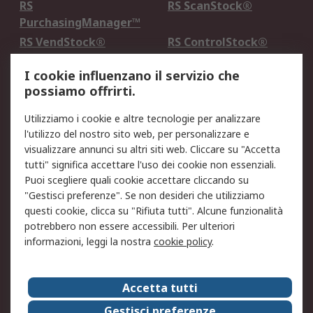
RS
RS ScanStock®
PurchasingManager™
RS VendStock®
RS ControlStock®
Servizio di taratura
MePA
I cookie influenzano il servizio che
possiamo offrirti.
Legale
Utilizziamo i cookie e altre tecnologie per analizzare
Informativa Cookie
Informativa Privacy -
l'utilizzo del nostro sito web, per personalizzare e
Aggiornata
visualizzare annunci su altri siti web. Cliccare su "Accetta
Email Security
Termini d'uso
tutti" significa accettare l'uso dei cookie non essenziali.
Condizioni di vendita
Condizioni generali di
Puoi scegliere quali cookie accettare cliccando su
servizio
"Gestisci preferenze". Se non desideri che utilizziamo
questi cookie, clicca su "Rifiuta tutti". Alcune funzionalità
Etica e responsabilità
potrebbero non essere accessibili. Per ulteriori
informazioni, leggi la nostra
cookie policy
.
Chi Siamo
Chi Siamo
Contattaci
Accetta tutti
Supporto
ESG
Gestisci preferenze