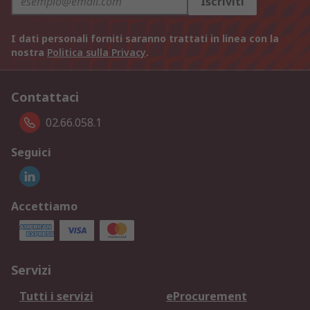
Iscriviti
I dati personali forniti saranno trattati in linea con la
nostra
Politica sulla Privacy
.
Contattaci
02.66.058.1
Seguici
Accettiamo
Servizi
Tutti i servizi
eProcurement