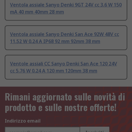
Ventola assiale Sanyo Denki 9GT 24V cc 3.6 W 150
mA 40 mm 40mm 28 mm
Ventola assiale Sanyo Denki San Ace 92W 48V cc
11.52 W 0.24 A IP68 92 mm 92mm 38 mm
Ventole assiali CC Sanyo Denki San Ace 120 24V
cc 5.76 W 0.24 A 120 mm 120mm 38 mm
Rimani aggiornato sulle novità di
prodotto e sulle nostre offerte!
Indirizzo email