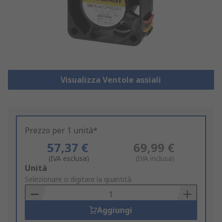
Visualizza Ventole assiali
Prezzo per 1 unità*
57,37 €
69,99 €
(IVA esclusa)
(IVA inclusa)
Add
Unità
to
Selezionare o digitare la quantità
Basket
Aggiungi