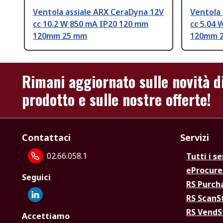
Ventola assiale ARX CeraDyna 12V
Ventola 
cc 10.2 W 850 mA IP20 120 mm
cc 5.04
120mm 25 mm
120mm 
Rimani aggiornato sulle novità d
prodotto e sulle nostre offerte!
Contattaci
Servizi
02.66.058.1
Tutti i se
eProcur
Seguici
RS Purc
RS Scan
RS Vend
Accettiamo