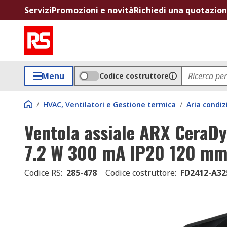
Servizi
Promozioni e novità
Richiedi una quotazio
Menu
Codice costruttore
/
HVAC, Ventilatori e Gestione termica
/
Aria condiz
Ventola assiale ARX CeraDy
7.2 W 300 mA IP20 120 m
Codice RS
:
285-478
Codice costruttore
:
FD2412-A3