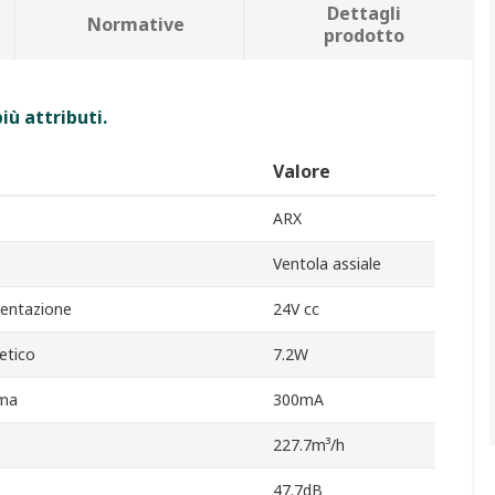
Dettagli
Normative
prodotto
iù attributi.
Valore
ARX
Ventola assiale
mentazione
24V cc
etico
7.2W
ima
300mA
227.7m³/h
47.7dB