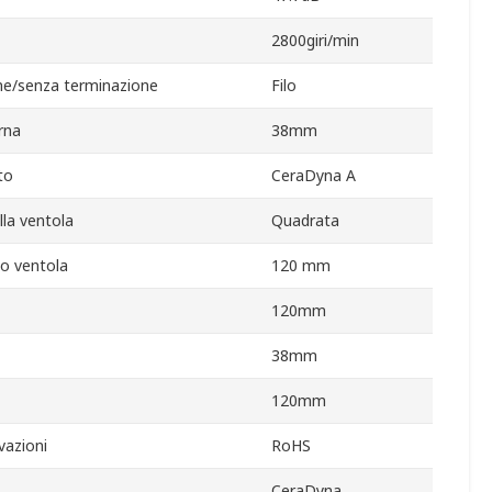
2800giri/min
ne/senza terminazione
Filo
rna
38mm
to
CeraDyna A
lla ventola
Quadrata
io ventola
120 mm
120mm
38mm
120mm
vazioni
RoHS
CeraDyna