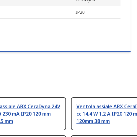
IP20
assiale ARX CeraDyna 24V
Ventola assiale ARX Cera
 W 230 mA IP20 120 mm
cc 14.4 W 1.2 A IP20 120 
25 mm
120mm 38 mm