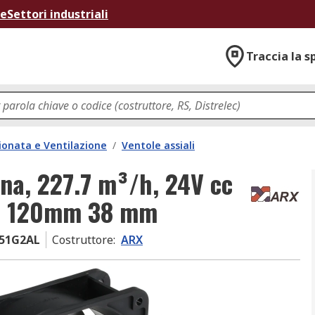
ne
Settori industriali
Traccia la s
ionata e Ventilazione
/
Ventole assiali
na, 227.7 m³/h, 24V cc
m 120mm 38 mm
251G2AL
Costruttore
:
ARX