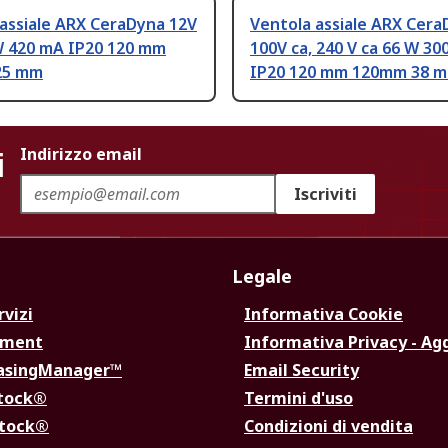
assiale ARX CeraDyna 12V
Ventola assiale ARX Cera
 W 420 mA IP20 120 mm
100V ca, 240 V ca 66 W 30
25 mm
IP20 120 mm 120mm 38 
i
Indirizzo email
Iscriviti
Legale
rvizi
Informativa Cookie
ement
Informativa Privacy - Ag
hasingManager™
Email Security
Stock®
Termini d'uso
Stock®
Condizioni di vendita