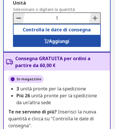
Add
Unità
to
Selezionare o digitare la quantità
Basket
Controlla le date di consegna
Aggiungi
Consegna GRATUITA per ordini a
partire da 60,00 €
In magazzino
3
unità pronte per la spedizione
Più
26
unità pronte per la spedizione
da un'altra sede
Te ne servono di più?
Inserisci la nuova
quantità e clicca su "Controlla le date di
consegna".