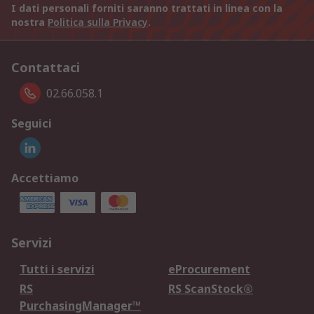
I dati personali forniti saranno trattati in linea con la
nostra
Politica sulla Privacy
.
Contattaci
02.66.058.1
Seguici
Accettiamo
Servizi
Tutti i servizi
eProcurement
RS
RS ScanStock®
PurchasingManager™