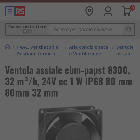
0
Codice costruttore
/
HVAC, Ventilatori e
/
Aria condizionata
/
Ventole
Gestione termica
e Ventilazione
assiali
Ventola assiale ebm-papst 8300,
32 m³/h, 24V cc 1 W IP68 80 mm
80mm 32 mm