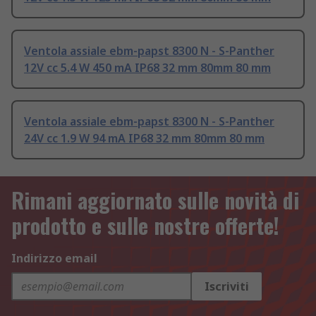
Ventola assiale ebm-papst 8300 N - S-Panther
12V cc 5.4 W 450 mA IP68 32 mm 80mm 80 mm
Ventola assiale ebm-papst 8300 N - S-Panther
24V cc 1.9 W 94 mA IP68 32 mm 80mm 80 mm
Rimani aggiornato sulle novità di
prodotto e sulle nostre offerte!
Indirizzo email
Iscriviti