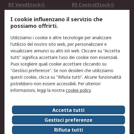
RS VendStock®
RS ControlStock®
Servizio di taratura
MePA
I cookie influenzano il servizio che
possiamo offrirti.
Legale
Utilizziamo i cookie e altre tecnologie per analizzare
Informativa Cookie
Informativa Privacy -
l'utilizzo del nostro sito web, per personalizzare e
Aggiornata
visualizzare annunci su altri siti web. Cliccare su "Accetta
Email Security
Termini d'uso
tutti" significa accettare l'uso dei cookie non essenziali.
Condizioni di vendita
Condizioni generali di
Puoi scegliere quali cookie accettare cliccando su
servizio
"Gestisci preferenze". Se non desideri che utilizziamo
questi cookie, clicca su "Rifiuta tutti". Alcune funzionalità
Etica e responsabilità
potrebbero non essere accessibili. Per ulteriori
informazioni, leggi la nostra
cookie policy
.
Chi Siamo
Chi Siamo
Contattaci
Accetta tutti
Supporto
ESG
Gestisci preferenze
Carriere
RS Group
Rifiuta tutti
Press Centre
Discovery: il Blog di RS