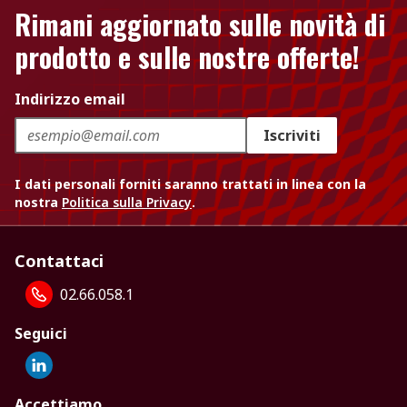
Rimani aggiornato sulle novità di
prodotto e sulle nostre offerte!
Indirizzo email
Iscriviti
I dati personali forniti saranno trattati in linea con la
nostra
Politica sulla Privacy
.
Contattaci
02.66.058.1
Seguici
Accettiamo