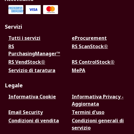
Servizi
Tutti i servizi
eProcurement
RS
RS ScanStock®
PurchasingManager™
RS VendStock®
RS ControlStock®
Servizio di taratura
MePA
Legale
Informativa Cookie
Informativa Privacy -
Aggiornata
Email Security
Termini d'uso
Condizioni di vendita
Condizioni generali di
servizio