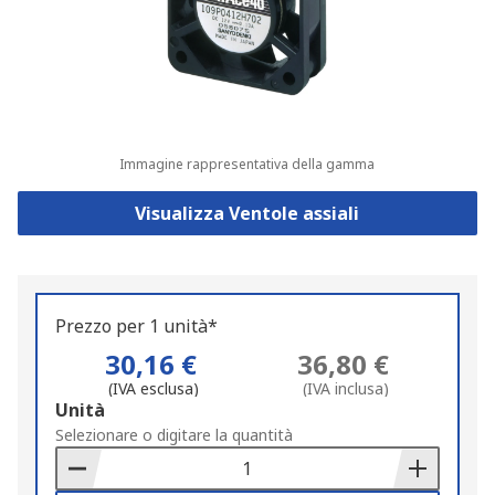
Immagine rappresentativa della gamma
Visualizza Ventole assiali
Prezzo per 1 unità*
30,16 €
36,80 €
(IVA esclusa)
(IVA inclusa)
Add
Unità
to
Selezionare o digitare la quantità
Basket