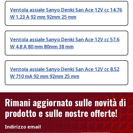
Ventola assiale Sanyo Denki San Ace 12V cc 14.76
W 1.23 A 92 mm 92mm 25 mm
Ventola assiale Sanyo Denki San Ace 12V cc 57.6
W 4.8 A 80 mm 80mm 38 mm
Ventola assiale Sanyo Denki San Ace 12V cc 8.52
W 710 mA 92 mm 92mm 25 mm
Rimani aggiornato sulle novità di
prodotto e sulle nostre offerte!
Indirizzo email