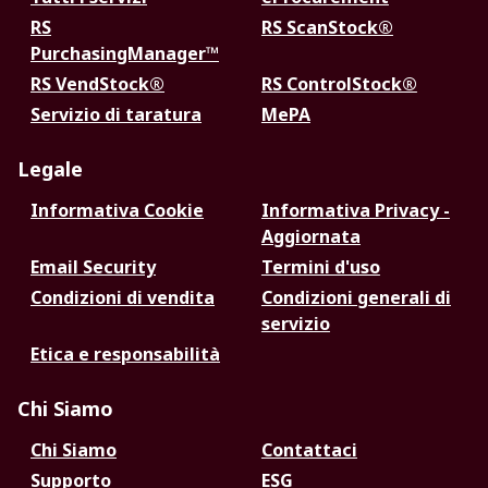
RS
RS ScanStock®
PurchasingManager™
RS VendStock®
RS ControlStock®
Servizio di taratura
MePA
Legale
Informativa Cookie
Informativa Privacy -
Aggiornata
Email Security
Termini d'uso
Condizioni di vendita
Condizioni generali di
servizio
Etica e responsabilità
Chi Siamo
Chi Siamo
Contattaci
Supporto
ESG