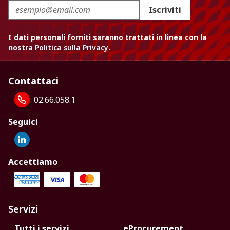
Iscriviti
I dati personali forniti saranno trattati in linea con la
nostra
Politica sulla Privacy
.
Contattaci
02.66.058.1
Seguici
Accettiamo
Servizi
Tutti i servizi
eProcurement