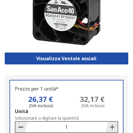
Visualizza Ventole assiali
Prezzo per 1 unità*
26,37 €
32,17 €
(IVA esclusa)
(IVA inclusa)
Add
Unità
to
Selezionare o digitare la quantità
Basket