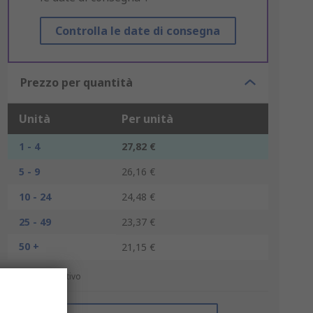
Controlla le date di consegna
Prezzo per quantità
Unità
Per unità
1 - 4
27,82 €
5 - 9
26,16 €
10 - 24
24,48 €
25 - 49
23,37 €
50 +
21,15 €
*prezzo indicativo