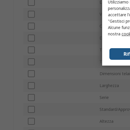
Utilizziamo 
Livello rumore
personalizza
Velocità ventola
accettare l
"Gestisci pr
Con terminazio
Alcune funzi
nostra
cook
Direzione della 
Tipo di cuscinet
Ri
Tipo di telaio de
Dimensioni tela
Larghezza
Serie
Standard/Appro
Altezza