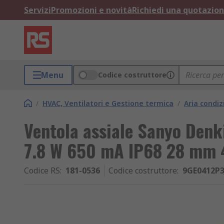
Servizi
Promozioni e novità
Richiedi una quotazio
Menu
Codice costruttore
/
HVAC, Ventilatori e Gestione termica
/
Aria condiz
Ventola assiale Sanyo Denk
7.8 W 650 mA IP68 28 m
Codice RS
:
181-0536
Codice costruttore
:
9GE0412P3