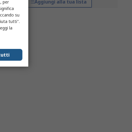
Aggiungi alla tua lista
, per
ignifica
liccando su
uta tutti".
eggi la
utti