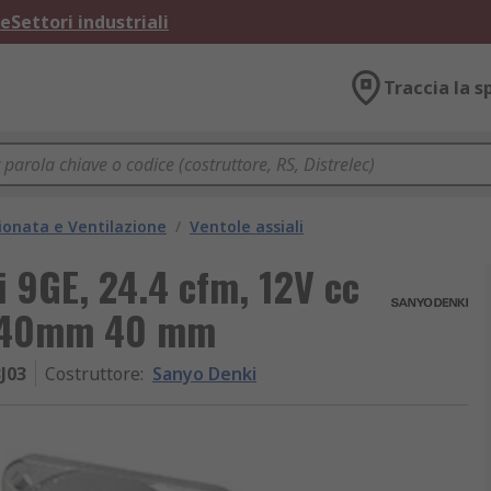
ne
Settori industriali
Traccia la s
ionata e Ventilazione
/
Ventole assiali
i 9GE, 24.4 cfm, 12V cc
m 40mm 40 mm
J03
Costruttore
:
Sanyo Denki