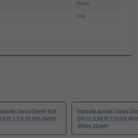
40mm
IP68
assiale Sanyo Denki 9GX
Ventola assiale Sanyo De
5.6 W 1.3 A 36 mm 36mm
24V cc 2.64 W 110 mA 40
40mm 20 mm