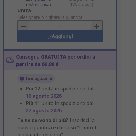
(IVA esclusa)
(IVA inclusa)
Add
Unità
to
Selezionare o digitare la quantità
Basket
Aggiungi
Consegna GRATUITA per ordini a
partire da 60,00 €
In magazzino
Più
12
unità in spedizione dal
10 agosto 2026
Più
11
unità in spedizione dal
27 agosto 2026
Te ne servono di più?
Inserisci la
nuova quantità e clicca su "Controlla
le date di consegna".