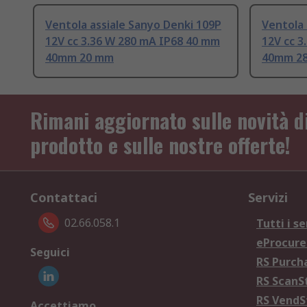
Ventola assiale Sanyo Denki 109P
Ventola 
12V cc 3.36 W 280 mA IP68 40 mm
12V cc 3
40mm 20 mm
40mm 2
Rimani aggiornato sulle novità d
prodotto e sulle nostre offerte!
Contattaci
Servizi
02.66.058.1
Tutti i se
eProcur
Seguici
RS Purc
RS Scan
RS Vend
Accettiamo