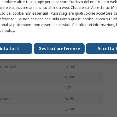
i cookie e altre tecnologie per analizzare l'utilizzo del nostro sito web
56dBA
re e visualizzare annunci su altri siti web. Cliccare su "Accetta tutti" s
6300giri/min
'uso dei cookie non essenziali. Puoi scegliere quali cookie accettare c
eferenze". Se non desideri che utilizziamo questi cookie, clicca su "Rifi
ne/senza terminazione
Vite
onalità potrebbero non essere accessibili. Per ulteriori informazioni, l
ie policy
.
curva
Indietro
to
Sfera
fiuta tutti
Gestisci preferenze
Accetta t
lla ventola
Quadrata
io ventola
40 mm
40mm
9GE
vazioni
RoHS
28mm