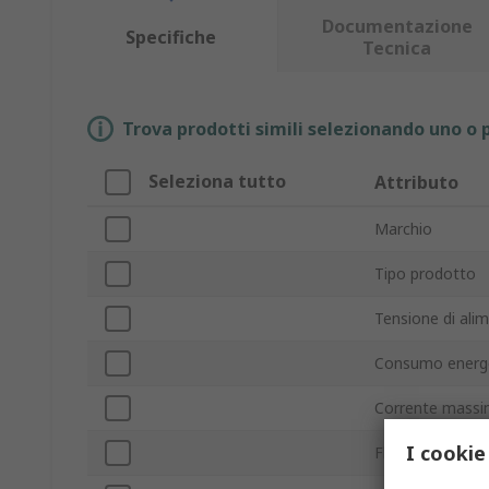
Documentazione
Specifiche
Tecnica
Trova prodotti simili selezionando uno o p
Seleziona tutto
Attributo
Marchio
Tipo prodotto
Tensione di ali
Consumo energ
Corrente mass
I cookie
Flusso d'aria