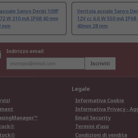
assiale Sanyo Denki 109P
Ventola assiale Sanyo De
.72 W 310 mA IP68 40 mm
12V cc 6.6 W 550 mA IP68
8 mm
40mm 28 mm
i
Indirizzo email
Iscriviti
Legale
rvizi
Informativa Cookie
ement
Informativa Privacy - Ag
hasingManager™
Email Security
Stock®
Termini d'uso
Stock®
Condizioni di vendita