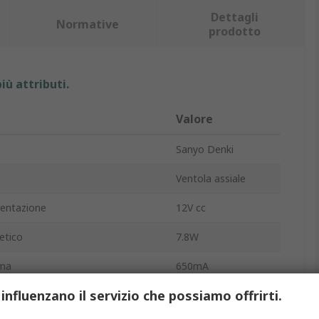
Dettagli
Normative
prodotto
iù attributi.
Valore
Sanyo Denki
Ventola assiale
mentazione
12V cc
etico
7.8W
ima
650mA
 influenzano il servizio che possiamo offrirti.
24.4cfm