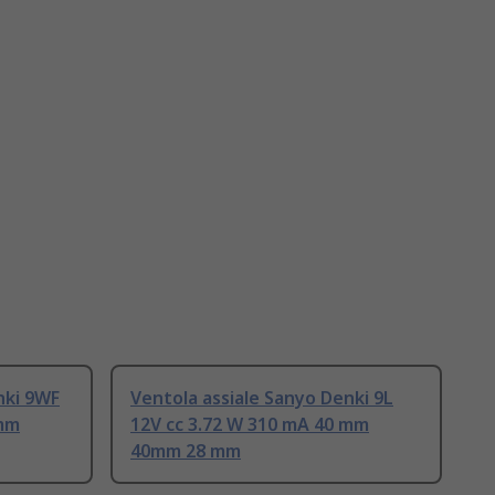
nki 9WF
Ventola assiale Sanyo Denki 9L
 mm
12V cc 3.72 W 310 mA 40 mm
40mm 28 mm