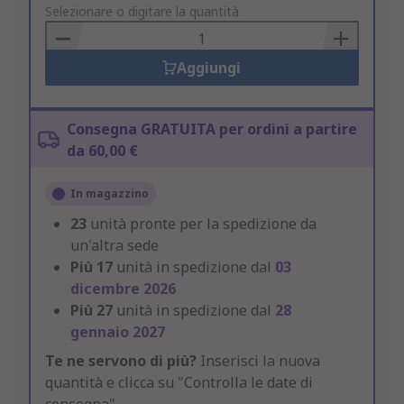
to
Selezionare o digitare la quantità
Basket
Aggiungi
Consegna GRATUITA per ordini a partire
da 60,00 €
In magazzino
23
unità pronte per la spedizione da
un'altra sede
Più
17
unità in spedizione dal
03
dicembre 2026
Più
27
unità in spedizione dal
28
gennaio 2027
Te ne servono di più?
Inserisci la nuova
quantità e clicca su "Controlla le date di