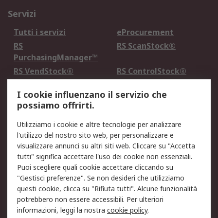
Servizi
Tutti i servizi
eProcurement
RS
RS ScanStock®
PurchasingManager™
RS VendStock®
RS ControlStock®
Servizio di taratura
MePA
I cookie influenzano il servizio che
possiamo offrirti.
Legale
Utilizziamo i cookie e altre tecnologie per analizzare
Informativa Cookie
Informativa Privacy -
l'utilizzo del nostro sito web, per personalizzare e
Aggiornata
visualizzare annunci su altri siti web. Cliccare su "Accetta
Email Security
Termini d'uso
tutti" significa accettare l'uso dei cookie non essenziali.
Condizioni di vendita
Condizioni generali di
Puoi scegliere quali cookie accettare cliccando su
servizio
"Gestisci preferenze". Se non desideri che utilizziamo
questi cookie, clicca su "Rifiuta tutti". Alcune funzionalità
Etica e responsabilità
potrebbero non essere accessibili. Per ulteriori
informazioni, leggi la nostra
cookie policy
.
Chi Siamo