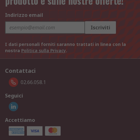
prodotto e sulle nostre offerte!
Indirizzo email
Iscriviti
I dati personali forniti saranno trattati in linea con la
nostra
Politica sulla Privacy
.
Contattaci
02.66.058.1
Seguici
Accettiamo