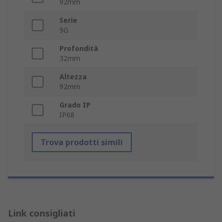
92mm
Serie
9G
Profondità
32mm
Altezza
92mm
Grado IP
IP68
Trova prodotti simili
Link consigliati