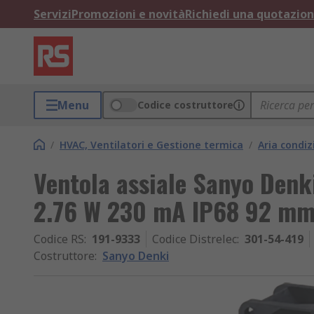
Servizi
Promozioni e novità
Richiedi una quotazio
Menu
Codice costruttore
/
HVAC, Ventilatori e Gestione termica
/
Aria condiz
Ventola assiale Sanyo Denk
2.76 W 230 mA IP68 92 
Codice RS
:
191-9333
Codice Distrelec
:
301-54-419
Costruttore
:
Sanyo Denki