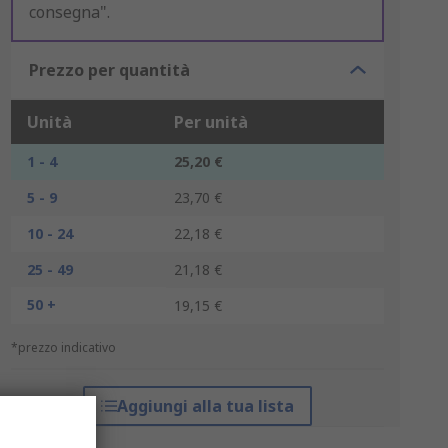
consegna".
Prezzo per quantità
Unità
Per unità
1 - 4
25,20 €
5 - 9
23,70 €
10 - 24
22,18 €
25 - 49
21,18 €
50 +
19,15 €
*prezzo indicativo
Aggiungi alla tua lista