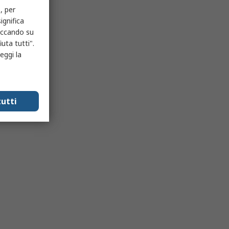
, per
ignifica
liccando su
uta tutti".
eggi la
utti