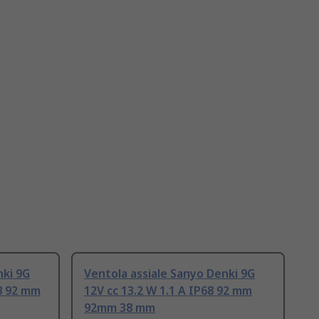
nki 9G
Ventola assiale Sanyo Denki 9G
8 92 mm
12V cc 13.2 W 1.1 A IP68 92 mm
92mm 38 mm