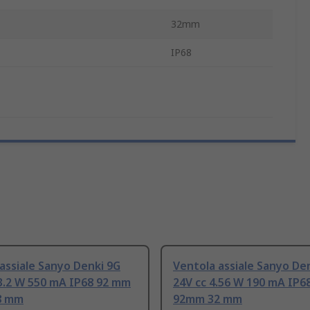
32mm
IP68
assiale Sanyo Denki 9G
Ventola assiale Sanyo De
3.2 W 550 mA IP68 92 mm
24V cc 4.56 W 190 mA IP6
8 mm
92mm 32 mm