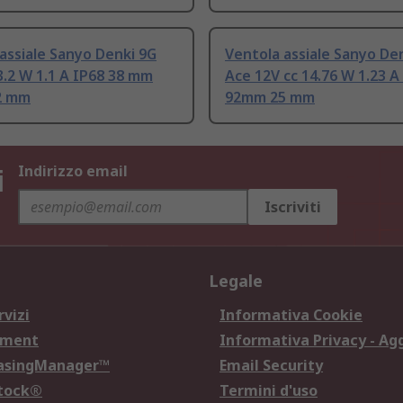
assiale Sanyo Denki 9G
Ventola assiale Sanyo De
3.2 W 1.1 A IP68 38 mm
Ace 12V cc 14.76 W 1.23 
2 mm
92mm 25 mm
i
Indirizzo email
Iscriviti
Legale
rvizi
Informativa Cookie
ement
Informativa Privacy - Ag
hasingManager™
Email Security
Stock®
Termini d'uso