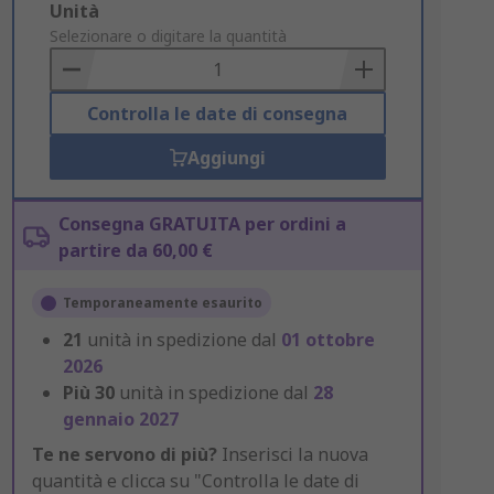
Add
Unità
to
Selezionare o digitare la quantità
Basket
Controlla le date di consegna
Aggiungi
Consegna GRATUITA per ordini a
partire da 60,00 €
Temporaneamente esaurito
21
unità in spedizione dal
01 ottobre
2026
Più
30
unità in spedizione dal
28
gennaio 2027
Te ne servono di più?
Inserisci la nuova
quantità e clicca su "Controlla le date di