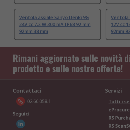
Ventola assiale Sanyo Denki 9G
Ventola 
24V cc 7.2 W 300 mA IP68 92 mm
12V cc 1
92mm 38 mm
92mm 9
Rimani aggiornato sulle novità d
prodotto e sulle nostre offerte!
Contattaci
Servizi
02.66.058.1
Tutti i se
eProcur
Seguici
RS Purc
RS Scan