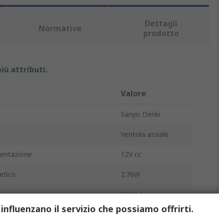
Dettagli
Normative
prodotto
iù attributi.
Valore
Sanyo Denki
Ventola assiale
mentazione
12V cc
etico
2.76W
ima
230mA
 influenzano il servizio che possiamo offrirti.
56.2cfm