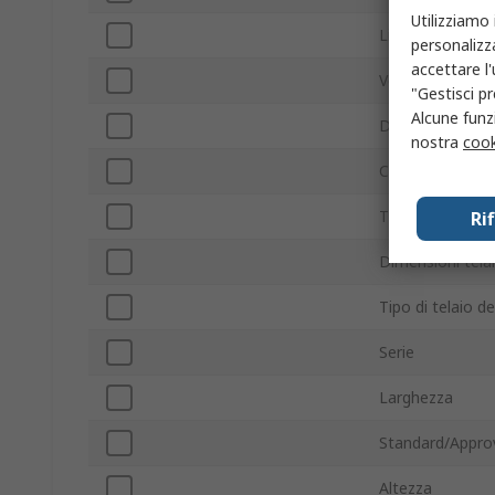
Utilizziamo 
Livello rumore
personalizza
accettare l
Velocità ventola
"Gestisci pr
Alcune funzi
Direzione della 
nostra
cook
Con terminazio
Tipo di cuscinet
Ri
Dimensioni tela
Tipo di telaio de
Serie
Larghezza
Standard/Appro
Altezza