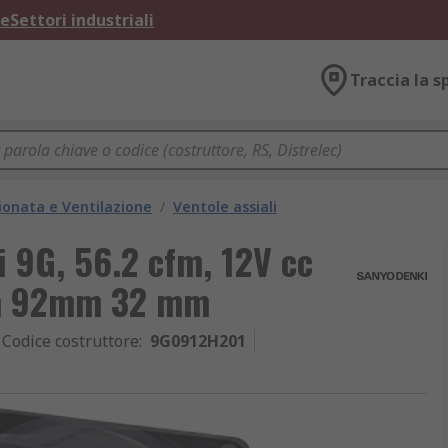
ne
Settori industriali
Traccia la s
ionata e Ventilazione
/
Ventole assiali
i 9G, 56.2 cfm, 12V cc
mm 92mm 32 mm
Codice costruttore
:
9G0912H201