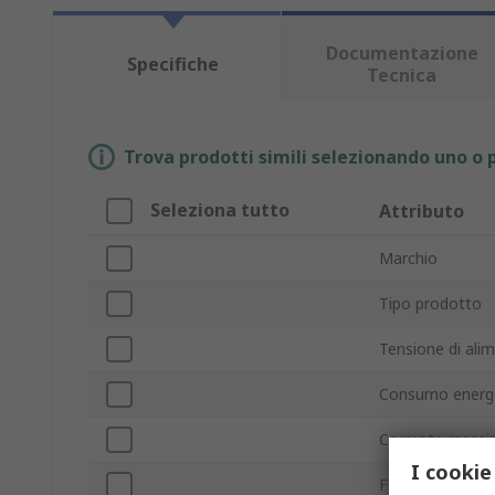
Documentazione
Specifiche
Tecnica
Trova prodotti simili selezionando uno o p
Seleziona tutto
Attributo
Marchio
Tipo prodotto
Tensione di ali
Consumo energ
Corrente mass
I cookie
Flusso d'aria