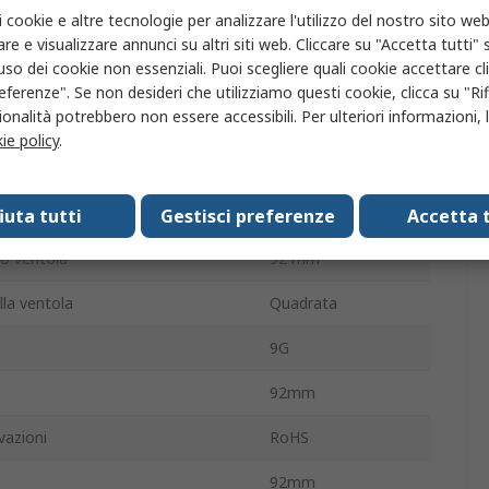
i cookie e altre tecnologie per analizzare l'utilizzo del nostro sito web
32dBA
re e visualizzare annunci su altri siti web. Cliccare su "Accetta tutti" s
'uso dei cookie non essenziali. Puoi scegliere quali cookie accettare c
6300giri/min
eferenze". Se non desideri che utilizziamo questi cookie, clicca su "Rifi
onalità potrebbero non essere accessibili. Per ulteriori informazioni, l
curva
Indietro
ie policy
.
ne/senza terminazione
Vite
to
Sfera
fiuta tutti
Gestisci preferenze
Accetta t
io ventola
92 mm
lla ventola
Quadrata
9G
92mm
vazioni
RoHS
92mm