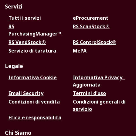
Servizi
Tutti i servizi
eProcurement
RS
RS ScanStock®
PurchasingManager™
RS VendStock®
RS ControlStock®
Servizio di taratura
MePA
Legale
Informativa Cookie
Informativa Privacy -
Aggiornata
Email Security
Termini d'uso
Condizioni di vendita
Condizioni generali di
servizio
Etica e responsabilità
Chi Siamo