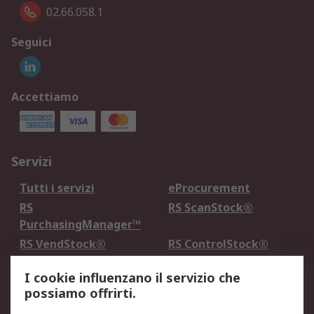
02.66.058.1
Seguici
Accettiamo
Servizi
Tutti i servizi
eProcurement
RS
RS ScanStock®
PurchasingManager™
RS VendStock®
RS ControlStock®
Servizio di taratura
MePA
I cookie influenzano il servizio che
possiamo offrirti.
Legale