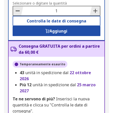
to
Selezionare o digitare la quantità
Basket
Controlla le date di consegna
Aggiungi
Consegna GRATUITA per ordini a partire
da 60,00 €
Temporaneamente esaurito
43
unità in spedizione dal
22 ottobre
2026
Più
12
unità in spedizione dal
25 marzo
2027
Te ne servono di più?
Inserisci la nuova
quantità e clicca su "Controlla le date di
consegna".