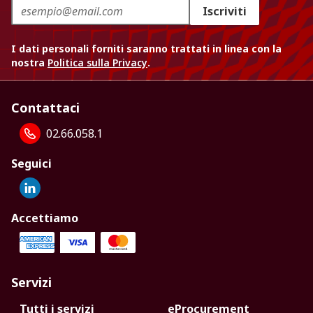
Iscriviti
I dati personali forniti saranno trattati in linea con la
nostra
Politica sulla Privacy
.
Contattaci
02.66.058.1
Seguici
Accettiamo
Servizi
Tutti i servizi
eProcurement