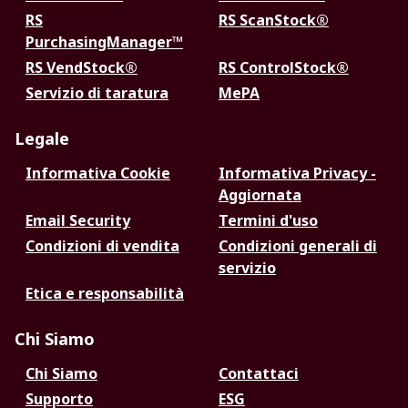
RS
RS ScanStock®
PurchasingManager™
RS VendStock®
RS ControlStock®
Servizio di taratura
MePA
Legale
Informativa Cookie
Informativa Privacy -
Aggiornata
Email Security
Termini d'uso
Condizioni di vendita
Condizioni generali di
servizio
Etica e responsabilità
Chi Siamo
Chi Siamo
Contattaci
Supporto
ESG