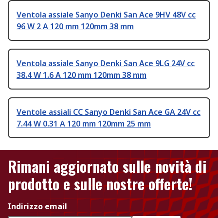
Ventola assiale Sanyo Denki San Ace 9HV 48V cc
96 W 2 A 120 mm 120mm 38 mm
Ventola assiale Sanyo Denki San Ace 9LG 24V cc
38.4 W 1.6 A 120 mm 120mm 38 mm
Ventole assiali CC Sanyo Denki San Ace GA 24V cc
7.44 W 0.31 A 120 mm 120mm 25 mm
Rimani aggiornato sulle novità di
prodotto e sulle nostre offerte!
Indirizzo email