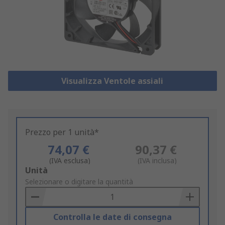
Visualizza Ventole assiali
Prezzo per 1 unità*
74,07 €
90,37 €
(IVA esclusa)
(IVA inclusa)
Add
Unità
to
Selezionare o digitare la quantità
Basket
Controlla le date di consegna