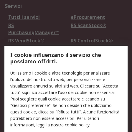
Servizi
Tutti i servizi
eProcurement
RS
RS ScanStock®
PurchasingManager™
RS VendStock®
RS ControlStock®
Servizio di taratura
MePA
I cookie influenzano il servizio che
possiamo offrirti.
Legale
Utilizziamo i cookie e altre tecnologie per analizzare
Informativa Cookie
Informativa Privacy -
l'utilizzo del nostro sito web, per personalizzare e
Aggiornata
visualizzare annunci su altri siti web. Cliccare su "Accetta
Email Security
Termini d'uso
tutti" significa accettare l'uso dei cookie non essenziali.
Condizioni di vendita
Condizioni generali di
Puoi scegliere quali cookie accettare cliccando su
servizio
"Gestisci preferenze". Se non desideri che utilizziamo
questi cookie, clicca su "Rifiuta tutti". Alcune funzionalità
Etica e responsabilità
potrebbero non essere accessibili. Per ulteriori
informazioni, leggi la nostra
cookie policy
.
Chi Siamo