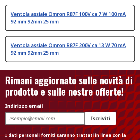
Ventola assiale Omron R87F 100V ca 7 W 100 mA
92 mm 92mm 25 mm
Ventola assiale Omron R87F 200V ca 13 W 70 mA
92 mm 92mm 25 mm
Rimani aggiornato sulle novità di
prodotto e sulle nostre offerte!
Indirizzo email
Iscriviti
I dati personali forniti saranno trattati in linea con la