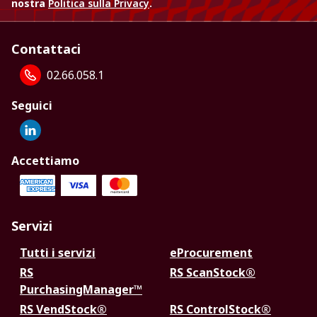
nostra
Politica sulla Privacy
.
Contattaci
02.66.058.1
Seguici
Accettiamo
Servizi
Tutti i servizi
eProcurement
RS
RS ScanStock®
PurchasingManager™
RS VendStock®
RS ControlStock®