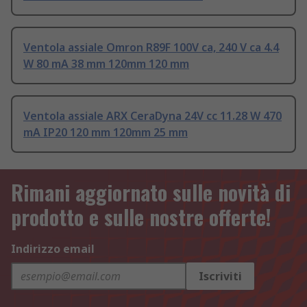
Ventola assiale Omron R89F 100V ca, 240 V ca 4.4
W 80 mA 38 mm 120mm 120 mm
Ventola assiale ARX CeraDyna 24V cc 11.28 W 470
mA IP20 120 mm 120mm 25 mm
Rimani aggiornato sulle novità di
prodotto e sulle nostre offerte!
Indirizzo email
Iscriviti