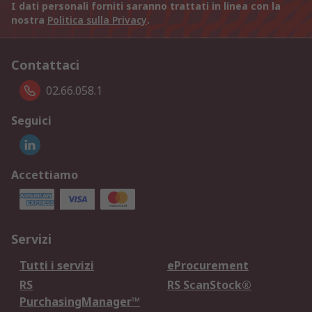
I dati personali forniti saranno trattati in linea con la
nostra
Politica sulla Privacy
.
Contattaci
02.66.058.1
Seguici
Accettiamo
Servizi
Tutti i servizi
eProcurement
RS
RS ScanStock®
PurchasingManager™