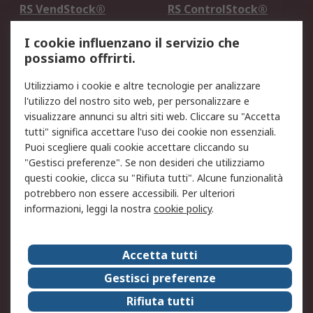
RS VendStock®
RS ControlStock®
Servizio di taratura
MePA
I cookie influenzano il servizio che
possiamo offrirti.
Legale
Utilizziamo i cookie e altre tecnologie per analizzare
Informativa Cookie
Informativa Privacy -
l'utilizzo del nostro sito web, per personalizzare e
Aggiornata
visualizzare annunci su altri siti web. Cliccare su "Accetta
Email Security
Termini d'uso
tutti" significa accettare l'uso dei cookie non essenziali.
Condizioni di vendita
Condizioni generali di
Puoi scegliere quali cookie accettare cliccando su
servizio
"Gestisci preferenze". Se non desideri che utilizziamo
questi cookie, clicca su "Rifiuta tutti". Alcune funzionalità
Etica e responsabilità
potrebbero non essere accessibili. Per ulteriori
informazioni, leggi la nostra
cookie policy
.
Chi Siamo
Chi Siamo
Contattaci
Accetta tutti
Supporto
ESG
Gestisci preferenze
Carriere
RS Group
Rifiuta tutti
Press Centre
Discovery: il Blog di RS