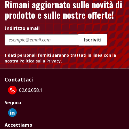
Rimani aggiornato sulle novità di
prodotto e sulle nostre offerte!
Indirizzo email
Iscriviti
I dati personali forniti saranno trattati in linea con la
nostra
Politica sulla Privacy
.
Contattaci
02.66.058.1
Seguici
Accettiamo