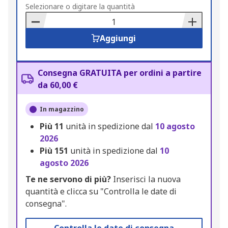
to
Selezionare o digitare la quantità
Basket
Aggiungi
Consegna GRATUITA per ordini a partire
da 60,00 €
In magazzino
Più
11
unità in spedizione dal
10 agosto
2026
Più
151
unità in spedizione dal
10
agosto 2026
Te ne servono di più?
Inserisci la nuova
quantità e clicca su "Controlla le date di
consegna".