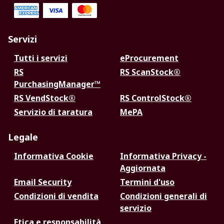
Servizi
Tutti i servizi
eProcurement
RS
RS ScanStock®
PurchasingManager™
RS VendStock®
RS ControlStock®
Servizio di taratura
MePA
Legale
Informativa Cookie
Informativa Privacy -
Aggiornata
Email Security
Termini d'uso
Condizioni di vendita
Condizioni generali di
servizio
Etica e responsabilità