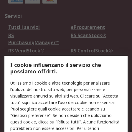
Servizi
Tutti i servizi
eProcurement
RS
RS ScanStock®
PurchasingManager™
RS VendStock®
RS ControlStock®
Servizio di taratura
MePA
I cookie influenzano il servizio che
possiamo offrirti.
Legale
Utilizziamo i cookie e altre tecnologie per analizzare
Informativa Cookie
Informativa Privacy -
l'utilizzo del nostro sito web, per personalizzare e
Aggiornata
visualizzare annunci su altri siti web. Cliccare su "Accetta
Email Security
Termini d'uso
tutti" significa accettare l'uso dei cookie non essenziali.
Condizioni di vendita
Condizioni generali di
Puoi scegliere quali cookie accettare cliccando su
servizio
"Gestisci preferenze". Se non desideri che utilizziamo
questi cookie, clicca su "Rifiuta tutti". Alcune funzionalità
Etica e responsabilità
potrebbero non essere accessibili. Per ulteriori