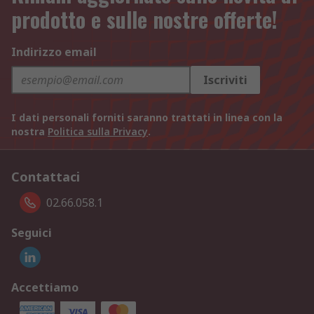
prodotto e sulle nostre offerte!
Indirizzo email
Iscriviti
I dati personali forniti saranno trattati in linea con la
nostra
Politica sulla Privacy
.
Contattaci
02.66.058.1
Seguici
Accettiamo