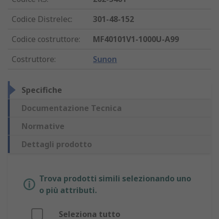
Codice Distrelec
:
301-48-152
Codice costruttore
:
MF40101V1-1000U-A99
Costruttore
:
Sunon
Specifiche
Documentazione Tecnica
Normative
Dettagli prodotto
Trova prodotti simili selezionando uno
o più attributi.
Seleziona tutto