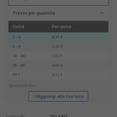
Prezzo per quantità
Unità
Per unità
1 - 4
5,71 €
5 - 9
5,26 €
10 - 24
5,02 €
25 - 49
4,68 €
50 +
4,12 €
*prezzo indicativo
Aggiungi alla tua lista
Codice RS
:
202-5401