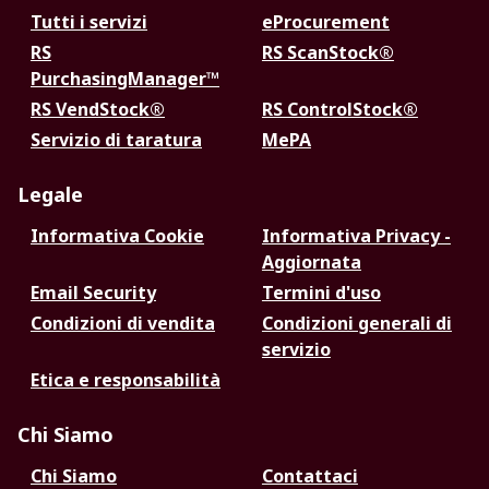
Tutti i servizi
eProcurement
RS
RS ScanStock®
PurchasingManager™
RS VendStock®
RS ControlStock®
Servizio di taratura
MePA
Legale
Informativa Cookie
Informativa Privacy -
Aggiornata
Email Security
Termini d'uso
Condizioni di vendita
Condizioni generali di
servizio
Etica e responsabilità
Chi Siamo
Chi Siamo
Contattaci