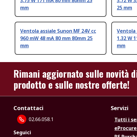
3.75 W 171 mA 80 mm 80mm 25
3.72 W 
mm
25 mm
Ventola assiale Sunon MF 24V cc
Ventola 
960 mW 48 mA 80 mm 80mm 25
1.32 W 
mm
mm
Rimani aggiornato sulle novità d
prodotto e sulle nostre offerte!
Contattaci
Servizi
02.66.058.1
Tutti i se
eProcur
Seguici
RS Purc