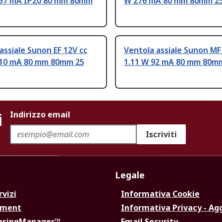
357 mA IP20 80 mm 80mm
W 276 mA 80 mm 80mm 2
assiale Sunon EF 12V cc
Ventola assiale Sunon MF
110 mA 80 mm 80mm 25
1.11 W 92 mA 80 mm 80m
i
Indirizzo email
Iscriviti
Legale
rvizi
Informativa Cookie
ement
Informativa Privacy - Ag
hasingManager™
Email Security