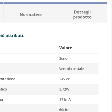
Dettagli
Normative
prodotto
iù attributi.
Valore
Sunon
Ventola assiale
entazione
24V cc
tico
3.72W
ma
171mA
60cfm