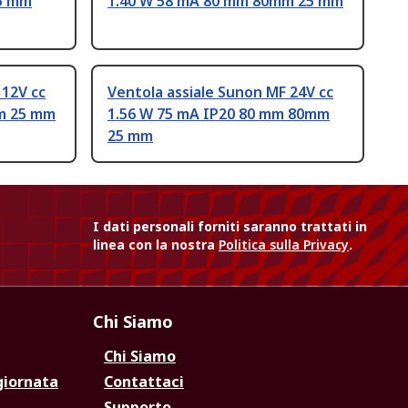
5 mm
1.40 W 58 mA 80 mm 80mm 25 mm
 12V cc
Ventola assiale Sunon MF 24V cc
m 25 mm
1.56 W 75 mA IP20 80 mm 80mm
25 mm
I dati personali forniti saranno trattati in
linea con la nostra
Politica sulla Privacy
.
Chi Siamo
Chi Siamo
giornata
Contattaci
Supporto