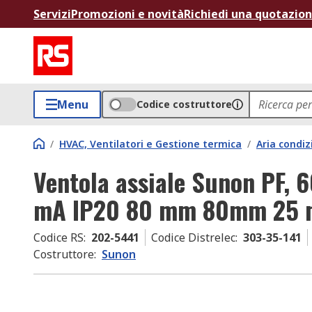
Servizi
Promozioni e novità
Richiedi una quotazio
Menu
Codice costruttore
/
HVAC, Ventilatori e Gestione termica
/
Aria condiz
Ventola assiale Sunon PF, 6
mA IP20 80 mm 80mm 25
Codice RS
:
202-5441
Codice Distrelec
:
303-35-141
Costruttore
:
Sunon