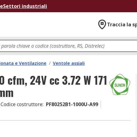
ne
Settori industriali
Traccia la s
ionata e Ventilazione
/
Ventole assiali
0 cfm, 24V cc 3.72 W 171
 mm
Codice costruttore
:
PF80252B1-1000U-A99