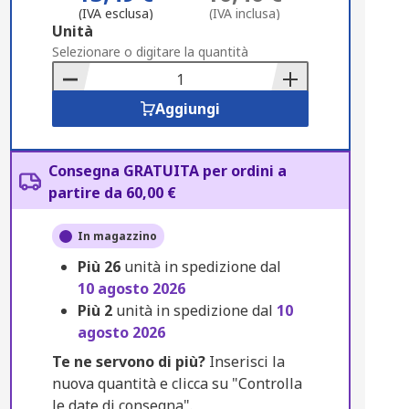
(IVA esclusa)
(IVA inclusa)
Add
Unità
to
Selezionare o digitare la quantità
Basket
Aggiungi
Consegna GRATUITA per ordini a
partire da 60,00 €
In magazzino
Più
26
unità in spedizione dal
10 agosto 2026
Più
2
unità in spedizione dal
10
agosto 2026
Te ne servono di più?
Inserisci la
nuova quantità e clicca su "Controlla
le date di consegna".