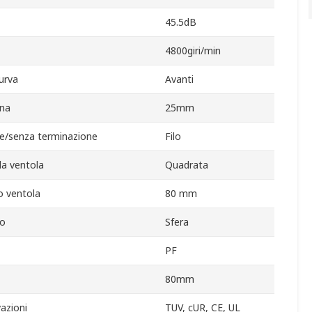
45.5dB
4800giri/min
curva
Avanti
rna
25mm
e/senza terminazione
Filo
lla ventola
Quadrata
o ventola
80 mm
to
Sfera
PF
80mm
azioni
TUV, cUR, CE, UL