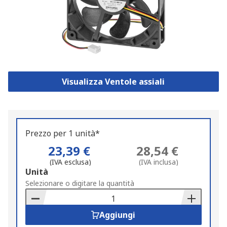
Visualizza Ventole assiali
Prezzo per 1 unità*
23,39 €
28,54 €
(IVA esclusa)
(IVA inclusa)
Add
Unità
to
Selezionare o digitare la quantità
Basket
Aggiungi