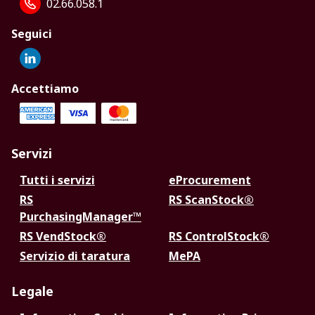
02.66.058.1
Seguici
Accettiamo
Servizi
Tutti i servizi
eProcurement
RS
RS ScanStock®
PurchasingManager™
RS VendStock®
RS ControlStock®
Servizio di taratura
MePA
Legale