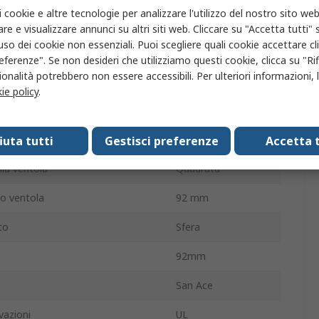
i cookie e altre tecnologie per analizzare l'utilizzo del nostro sito web
52dB
re e visualizzare annunci su altri siti web. Cliccare su "Accetta tutti" s
'uso dei cookie non essenziali. Puoi scegliere quali cookie accettare c
6050giri/min
eferenze". Se non desideri che utilizziamo questi cookie, clicca su "Rifi
onalità potrebbero non essere accessibili. Per ulteriori informazioni, l
rna
25mm
ie policy
.
ne/senza terminazione
Filo
curva
Avanti
fiuta tutti
Gestisci preferenze
Accetta t
lla ventola
Quadrata
io ventola
92 mm
to
Sfera
92mm
San Ace
vazioni
UL