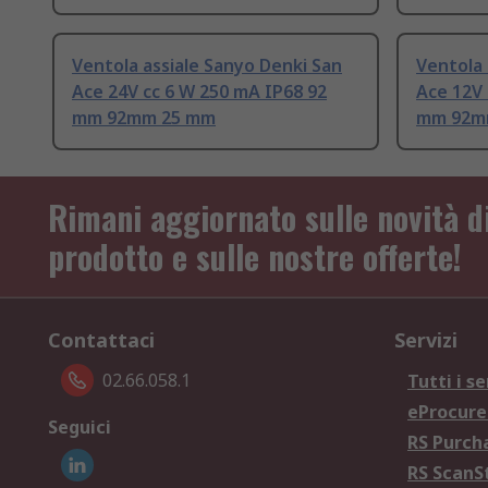
Ventola assiale Sanyo Denki San
Ventola 
Ace 24V cc 6 W 250 mA IP68 92
Ace 12V 
mm 92mm 25 mm
mm 92m
Rimani aggiornato sulle novità d
prodotto e sulle nostre offerte!
Contattaci
Servizi
02.66.058.1
Tutti i se
eProcur
Seguici
RS Purc
RS Scan