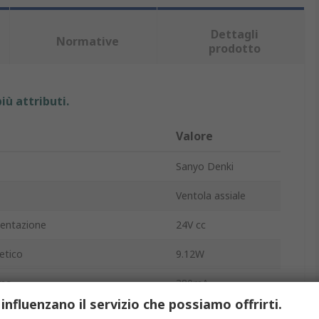
Dettagli
Normative
prodotto
iù attributi.
Valore
Sanyo Denki
Ventola assiale
mentazione
24V cc
etico
9.12W
ima
380mA
 influenzano il servizio che possiamo offrirti.
97.1cfm