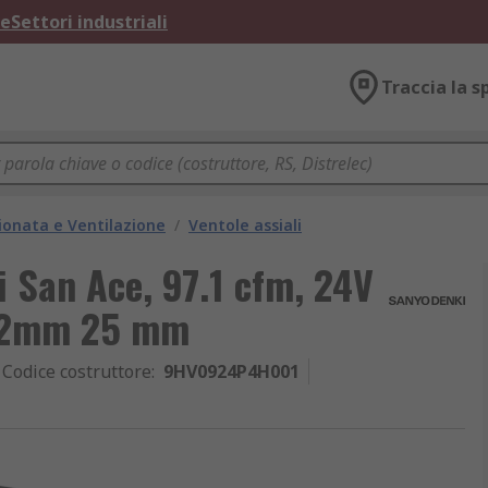
ne
Settori industriali
Traccia la s
ionata e Ventilazione
/
Ventole assiali
i San Ace, 97.1 cfm, 24V
 92mm 25 mm
Codice costruttore
:
9HV0924P4H001