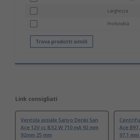
Larghezza
Profondità
Trova prodotti simili
Link consigliati
Ventola assiale Sanyo Denki San
Centrifu
Ace 12V cc 8.52 W 710 mA 92 mm
Ace B97,
92mm 25 mm
97.1 mm