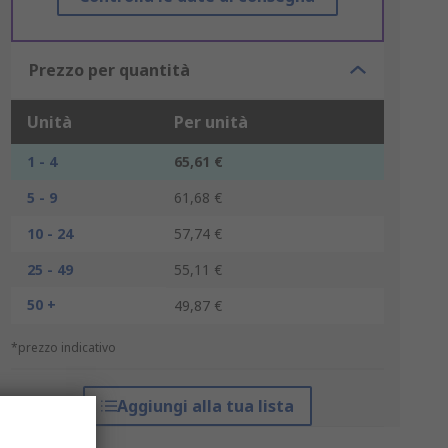
Prezzo per quantità
Unità
Per unità
1 - 4
65,61 €
5 - 9
61,68 €
10 - 24
57,74 €
25 - 49
55,11 €
50 +
49,87 €
*prezzo indicativo
Aggiungi alla tua lista