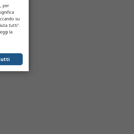
, per
ignifica
liccando su
uta tutti".
eggi la
utti