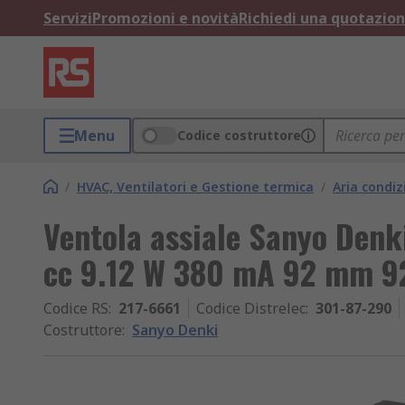
Servizi
Promozioni e novità
Richiedi una quotazio
Menu
Codice costruttore
/
HVAC, Ventilatori e Gestione termica
/
Aria condiz
Ventola assiale Sanyo Denk
cc 9.12 W 380 mA 92 mm
Codice RS
:
217-6661
Codice Distrelec
:
301-87-290
Costruttore
:
Sanyo Denki