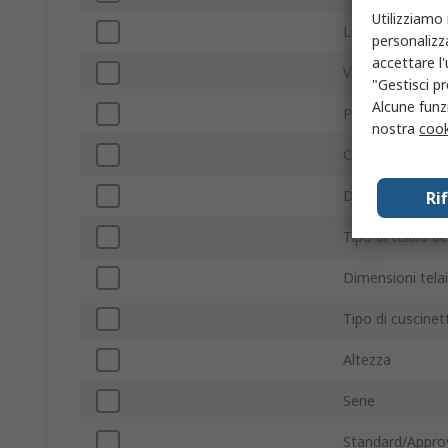
Utilizziamo 
Livello rumore
personalizza
accettare l
Velocità ventola
"Gestisci pr
Alcune funzi
Profondità este
nostra
cook
Con terminazio
Direzione della 
Ri
Tipo di telaio de
Dimensioni tela
Tipo di cuscinet
Altezza
Serie
Standard/Appro