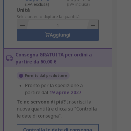
(IVA esclusa)
(IVA inclusa)
Add
Unità
to
Selezionare o digitare la quantità
Basket
Aggiungi
Consegna GRATUITA per ordini a
partire da 60,00 €
Fornito dal produttore
Pronto per la spedizione a
partire dal
19 aprile 2027
Te ne servono di più?
Inserisci la
nuova quantità e clicca su "Controlla
le date di consegna".
Controlla le date di consegna