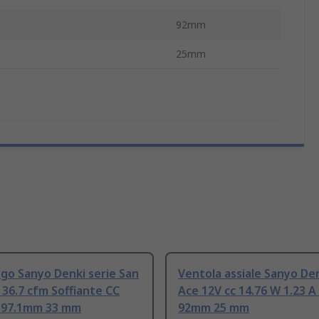
92mm
25mm
go Sanyo Denki serie San
Ventola assiale Sanyo De
 36.7 cfm Soffiante CC
Ace 12V cc 14.76 W 1.23 
 97.1mm 33 mm
92mm 25 mm