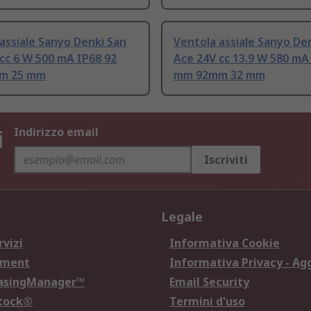
assiale Sanyo Denki San
Ventola assiale Sanyo De
cc 6 W 500 mA IP68 92
Ace 24V cc 13.9 W 580 mA
m 25 mm
mm 92mm 32 mm
i
Indirizzo email
Iscriviti
Legale
rvizi
Informativa Cookie
ement
Informativa Privacy - Ag
hasingManager™
Email Security
Stock®
Termini d'uso