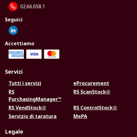
02.66.058.1
Seguici
Accettiamo
Servizi
Tutti i servizi
eProcurement
RS
RS ScanStock®
PurchasingManager™
RS VendStock®
RS ControlStock®
Servizio di taratura
MePA
Legale