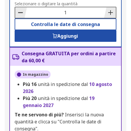
to
Selezionare o digitare la quantità
Basket
Controlla le date di consegna
Aggiungi
Consegna GRATUITA per ordini a partire
da 60,00 €
In magazzino
Più
16
unità in spedizione dal
10 agosto
2026
Più
20
unità in spedizione dal
19
gennaio 2027
Te ne servono di più?
Inserisci la nuova
quantità e clicca su "Controlla le date di
consegna".