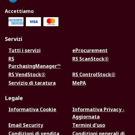
Accettiamo
Servizi
Tutti i servizi
eProcurement
RS
RS ScanStock®
PurchasingManager™
RS VendStock®
RS ControlStock®
Servizio di taratura
MePA
Legale
Informativa Cookie
Informativa Privacy -
Aggiornata
Email Security
Termini d'uso
Condizioni di vendita
Condizioni generali di