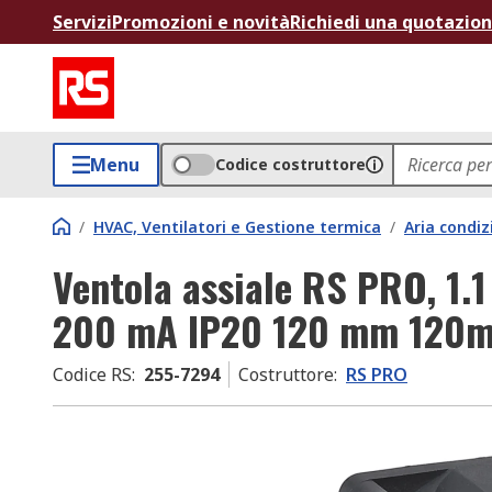
Servizi
Promozioni e novità
Richiedi una quotazio
Menu
Codice costruttore
/
HVAC, Ventilatori e Gestione termica
/
Aria condiz
Ventola assiale RS PRO, 1.
200 mA IP20 120 mm 120
Codice RS
:
255-7294
Costruttore
:
RS PRO