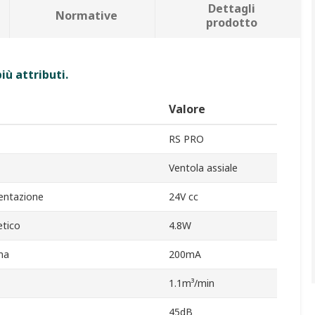
Dettagli
Normative
prodotto
iù attributi.
Valore
RS PRO
Ventola assiale
mentazione
24V cc
tico
4.8W
ma
200mA
1.1m³/min
45dB