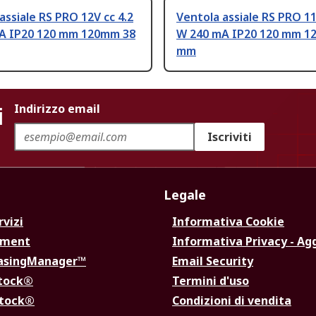
assiale RS PRO 12V cc 4.2
Ventola assiale RS PRO 11
A IP20 120 mm 120mm 38
W 240 mA IP20 120 mm 1
mm
i
Indirizzo email
Iscriviti
Legale
rvizi
Informativa Cookie
ement
Informativa Privacy - Ag
hasingManager™
Email Security
Stock®
Termini d'uso
Stock®
Condizioni di vendita