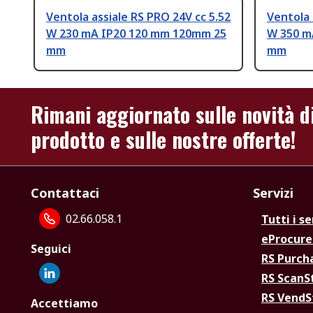
Ventola assiale RS PRO 24V cc 5.52
Ventola 
W 230 mA IP20 120 mm 120mm 25
W 350 m
mm
mm
Rimani aggiornato sulle novità d
prodotto e sulle nostre offerte!
Contattaci
Servizi
02.66.058.1
Tutti i se
eProcur
Seguici
RS Purc
RS Scan
RS Vend
Accettiamo