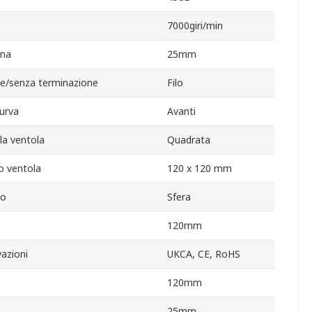
7000giri/min
rna
25mm
e/senza terminazione
Filo
curva
Avanti
lla ventola
Quadrata
o ventola
120 x 120 mm
to
Sfera
120mm
azioni
UKCA, CE, RoHS
120mm
25mm