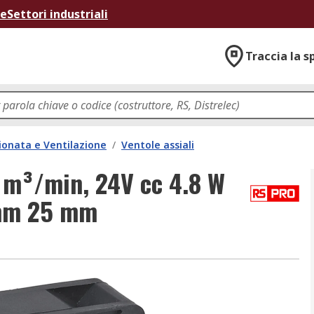
ne
Settori industriali
Traccia la s
ionata e Ventilazione
/
Ventole assiali
1 m³/min, 24V cc 4.8 W
mm 25 mm