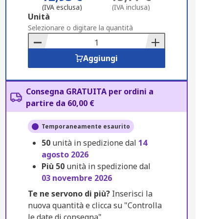
(IVA esclusa)
(IVA inclusa)
Add
Unità
to
Selezionare o digitare la quantità
Basket
Aggiungi
Consegna GRATUITA per ordini a
partire da 60,00 €
Temporaneamente esaurito
50
unità in spedizione dal
14
agosto 2026
Più
50
unità in spedizione dal
03 novembre 2026
Te ne servono di più?
Inserisci la
nuova quantità e clicca su "Controlla
le date di consegna".