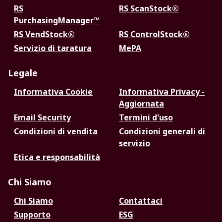
RS
RS ScanStock®
PurchasingManager™
RS VendStock®
RS ControlStock®
Servizio di taratura
MePA
Legale
Informativa Cookie
Informativa Privacy -
Aggiornata
Email Security
Termini d'uso
Condizioni di vendita
Condizioni generali di
servizio
Etica e responsabilità
Chi Siamo
Chi Siamo
Contattaci
Supporto
ESG