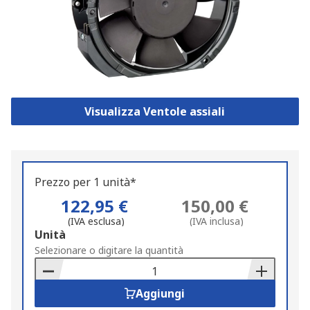
Visualizza Ventole assiali
Prezzo per 1 unità*
122,95 €
150,00 €
(IVA esclusa)
(IVA inclusa)
Add
Unità
to
Selezionare o digitare la quantità
Basket
Aggiungi