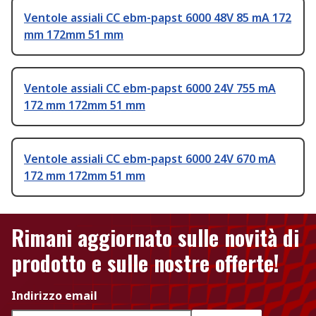
Ventole assiali CC ebm-papst 6000 48V 85 mA 172
mm 172mm 51 mm
Ventole assiali CC ebm-papst 6000 24V 755 mA
172 mm 172mm 51 mm
Ventole assiali CC ebm-papst 6000 24V 670 mA
172 mm 172mm 51 mm
Rimani aggiornato sulle novità di
prodotto e sulle nostre offerte!
Indirizzo email