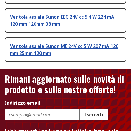
Ventola assiale Sunon EEC 24V cc 5.4 W 224 mA
120 mm 120mm 38 mm
Ventola assiale Sunon ME 24V cc 5 W 207 mA 120
mm 25mm 120 mm
Rimani aggiornato sulle novità di
prodotto e sulle nostre offerte!
Indirizzo email
Iscriviti
I dati personali forniti saranno trattati in linea con la