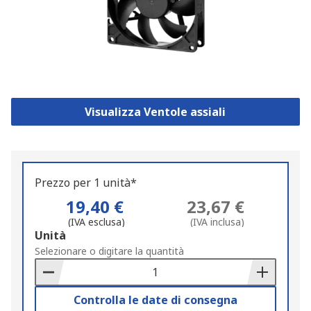
Visualizza Ventole assiali
Prezzo per 1 unità*
19,40 €
23,67 €
(IVA esclusa)
(IVA inclusa)
Add
Unità
to
Selezionare o digitare la quantità
Basket
Controlla le date di consegna