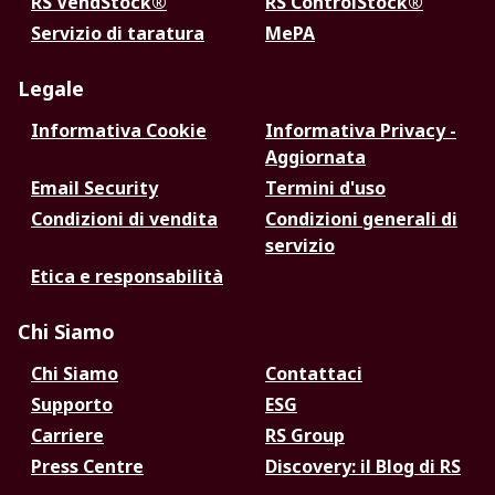
RS VendStock®
RS ControlStock®
Servizio di taratura
MePA
Legale
Informativa Cookie
Informativa Privacy -
Aggiornata
Email Security
Termini d'uso
Condizioni di vendita
Condizioni generali di
servizio
Etica e responsabilità
Chi Siamo
Chi Siamo
Contattaci
Supporto
ESG
Carriere
RS Group
Press Centre
Discovery: il Blog di RS