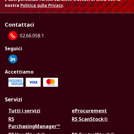
nostra
Politica sulla Privacy
.
Contattaci
02.66.058.1
Seguici
Accettiamo
Servizi
Tutti i servizi
eProcurement
RS
RS ScanStock®
PurchasingManager™