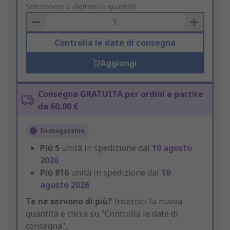
to
Selezionare o digitare la quantità
Basket
Controlla le date di consegna
Aggiungi
Consegna GRATUITA per ordini a partire
da 60,00 €
In magazzino
Più
5
unità in spedizione dal
10 agosto
2026
Più
816
unità in spedizione dal
10
agosto 2026
Te ne servono di più?
Inserisci la nuova
quantità e clicca su "Controlla le date di
consegna".