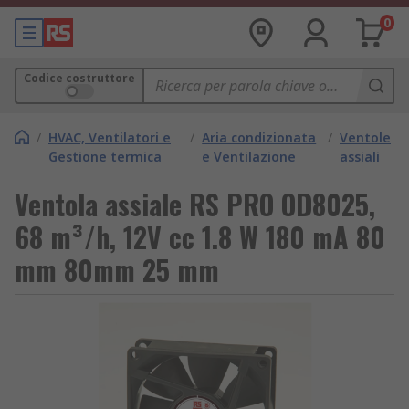
0
Codice costruttore
/
HVAC, Ventilatori e
/
Aria condizionata
/
Ventole
Gestione termica
e Ventilazione
assiali
Ventola assiale RS PRO OD8025,
68 m³/h, 12V cc 1.8 W 180 mA 80
mm 80mm 25 mm