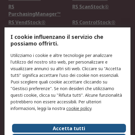
RS
RS ScanStock®
PurchasingManager™
RS VendStock®
RS ControlStock®
Servizio di taratura
MePA
I cookie influenzano il servizio che
possiamo offrirti.
Legale
Utilizziamo i cookie e altre tecnologie per analizzare
Informativa Cookie
Informativa Privacy -
l'utilizzo del nostro sito web, per personalizzare e
Aggiornata
visualizzare annunci su altri siti web. Cliccare su "Accetta
Email Security
Termini d'uso
tutti" significa accettare l'uso dei cookie non essenziali.
Condizioni di vendita
Condizioni generali di
Puoi scegliere quali cookie accettare cliccando su
servizio
"Gestisci preferenze". Se non desideri che utilizziamo
questi cookie, clicca su "Rifiuta tutti". Alcune funzionalità
Etica e responsabilità
potrebbero non essere accessibili. Per ulteriori
informazioni, leggi la nostra
cookie policy
.
Chi Siamo
Chi Siamo
Contattaci
Accetta tutti
Supporto
ESG