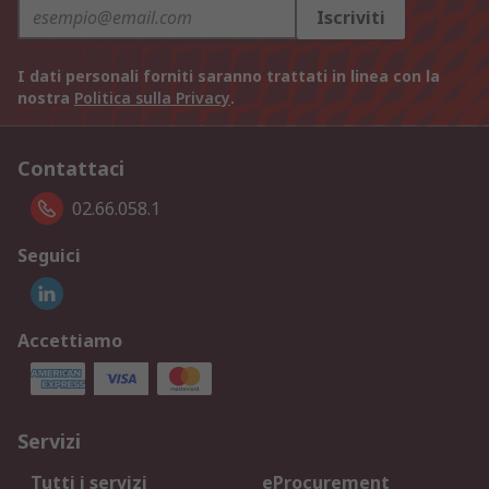
Iscriviti
I dati personali forniti saranno trattati in linea con la
nostra
Politica sulla Privacy
.
Contattaci
02.66.058.1
Seguici
Accettiamo
Servizi
Tutti i servizi
eProcurement