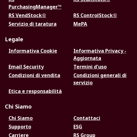
PurchasingManager™
RS VendStock®
RS ControlStock®
Servizio di taratura
MePA
Legale
Informativa Cookie
Informativa Privacy -
Aggiornata
Email Security
Termini d'uso
Condizioni di vendita
Condizioni generali di
servizio
Etica e responsabilità
Chi Siamo
Chi Siamo
Contattaci
Supporto
ESG
Carriere
RS Group