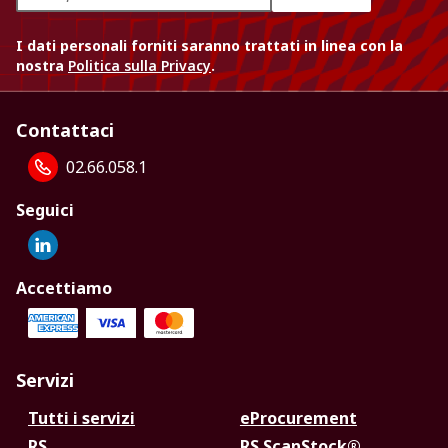
I dati personali forniti saranno trattati in linea con la
nostra
Politica sulla Privacy
.
Contattaci
02.66.058.1
Seguici
Accettiamo
Servizi
Tutti i servizi
eProcurement
RS
RS ScanStock®