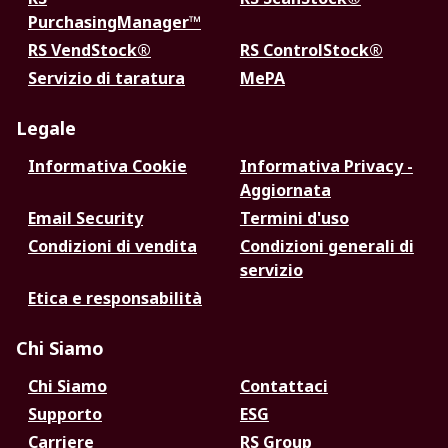
PurchasingManager™
RS VendStock®
RS ControlStock®
Servizio di taratura
MePA
Legale
Informativa Cookie
Informativa Privacy -
Aggiornata
Email Security
Termini d'uso
Condizioni di vendita
Condizioni generali di
servizio
Etica e responsabilità
Chi Siamo
Chi Siamo
Contattaci
Supporto
ESG
Carriere
RS Group