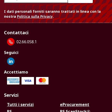
I dati personali forniti saranno trattati in linea con la
nostra
Politica sulla Privacy
.
Contattaci
02.66.058.1
Seguici
Accettiamo
Servizi
Tutti i servizi
eProcurement
RS
RS ScanStock®