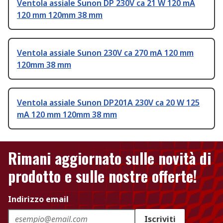
Ventola assiale Sunon DP 230V ca 21 W 120 mA
120 mm 120mm 38 mm
Ventola assiale Sunon 230V ca 270 mA 120 mm
120mm 38 mm
Ventola assiale Sunon DP201A 230V ca 20 W 125
mA 120 mm 120mm 38 mm
Rimani aggiornato sulle novità di
prodotto e sulle nostre offerte!
Indirizzo email
Iscriviti