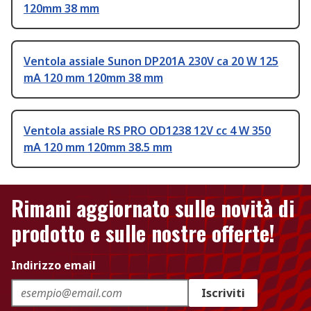
120mm 38 mm
Ventola assiale Sunon DP201A 230V ca 20 W 125
mA 120 mm 120mm 38 mm
Ventola assiale RS PRO OD1238 12V cc 4 W 350
mA 120 mm 120mm 38.5 mm
Rimani aggiornato sulle novità di
prodotto e sulle nostre offerte!
Indirizzo email
Iscriviti