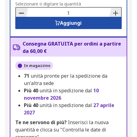
to
Selezionare o digitare la quantità
Basket
Aggiungi
Consegna GRATUITA per ordini a partire
da 60,00 €
In magazzino
71
unità pronte per la spedizione da
un'altra sede
Più
40
unità in spedizione dal
10
novembre 2026
Più
40
unità in spedizione dal
27 aprile
2027
Te ne servono di più?
Inserisci la nuova
quantità e clicca su "Controlla le date di