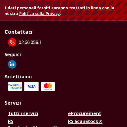
I dati personali forniti saranno trattati in linea con la
nostra
Politica sulla Privacy
.
Contattaci
02.66.058.1
Seguici
Accettiamo
Servizi
Tutti i servizi
eProcurement
RS
RS ScanStock®