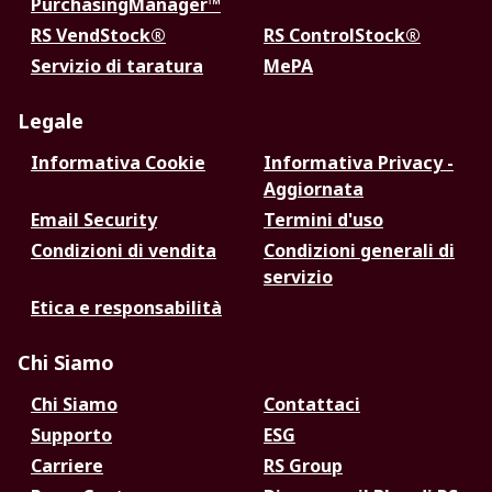
PurchasingManager™
RS VendStock®
RS ControlStock®
Servizio di taratura
MePA
Legale
Informativa Cookie
Informativa Privacy -
Aggiornata
Email Security
Termini d'uso
Condizioni di vendita
Condizioni generali di
servizio
Etica e responsabilità
Chi Siamo
Chi Siamo
Contattaci
Supporto
ESG
Carriere
RS Group