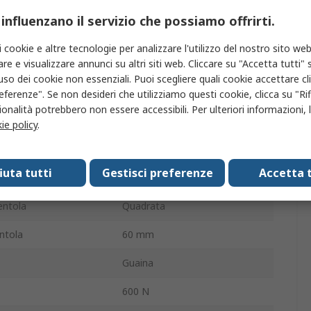
175mA
 influenzano il servizio che possiamo offrirti.
41m³/h
i cookie e altre tecnologie per analizzare l'utilizzo del nostro sito web
re e visualizzare annunci su altri siti web. Cliccare su "Accetta tutti" s
35dB
'uso dei cookie non essenziali. Puoi scegliere quali cookie accettare c
5100giri/min
eferenze". Se non desideri che utilizziamo questi cookie, clicca su "Rifi
onalità potrebbero non essere accessibili. Per ulteriori informazioni, l
a
Avanti
ie policy
.
enza terminazione
Connettore
fiuta tutti
Gestisci preferenze
Accetta t
25mm
ventola
Quadrata
ntola
60 mm
Guaina
600 N