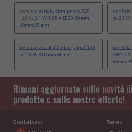
Ventola assiale ebm-papst 620
Ventole 
12V cc 2.1 W 1.05 A IP20 60 mm
cc 2.1 
60mm 25 mm
Ventole assiali CC ebm-papst 12V
Ventola 
cc 1.5 W 310 mm 60mm
24V cc 1
60mm 25
Rimani aggiornato sulle novità d
prodotto e sulle nostre offerte!
Contattaci
Servizi