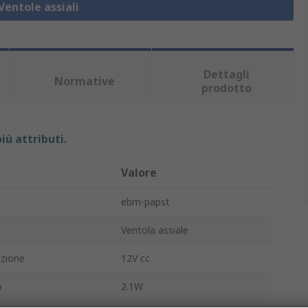
Ventole assiali
Dettagli
Normative
prodotto
iù attributi.
Valore
ebm-papst
Ventola assiale
azione
12V cc
o
2.1W