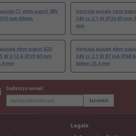
assiali CC ebm-papst 48V
Ventola assiale ebm-paps
W 310 mm 60mm
24V cc 2.1 W IP20 60 mm
mm
assiale ebm-papst 620
Ventola assiale ebm-paps
.5 W 0.12 A IP20 60 mm
24V cc 2.1 W 87 mA IP68 
.4 mm
60mm 25.4 mm
i
Indirizzo email
Iscriviti
Legale