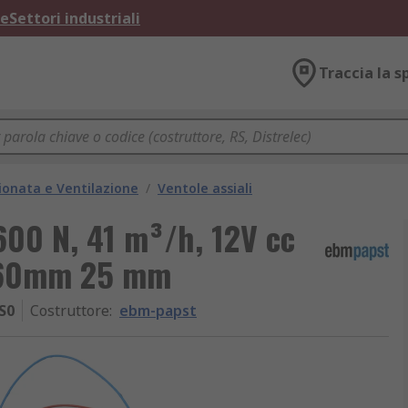
ne
Settori industriali
Traccia la s
ionata e Ventilazione
/
Ventole assiali
600 N, 41 m³/h, 12V cc
 60mm 25 mm
S0
Costruttore
:
ebm-papst