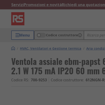
Servizi
Promozioni e novità
Richiedi una quotazio
Menu
Codice costruttore
/
HVAC, Ventilatori e Gestione termica
/
Aria condiz
Ventola assiale ebm-papst 
2.1 W 175 mA IP20 60 mm
Codice RS
:
700-9253
Codice costruttore
:
612NGN-R