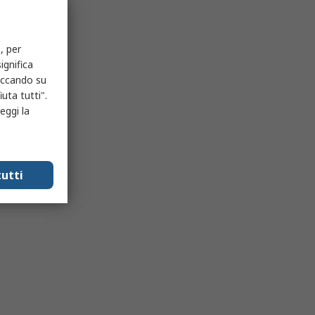
, per
ignifica
liccando su
uta tutti".
eggi la
utti