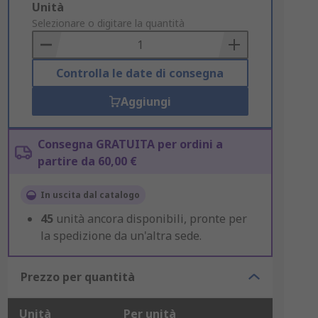
Add
Unità
to
Selezionare o digitare la quantità
Basket
Controlla le date di consegna
Aggiungi
Consegna GRATUITA per ordini a
partire da 60,00 €
In uscita dal catalogo
45
unità ancora disponibili, pronte per
la spedizione da un'altra sede.
Prezzo per quantità
Unità
Per unità