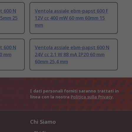
t 600 N
Ventola assiale ebm-papst 600 F
 25mm 25
12V cc 400 mW 60 mm 60mm 15
mm
t 600 N
Ventola assiale ebm-papst 600 N
60 mm
24V cc 2.1 W 88 mA IP20 60 mm
60mm 25.4 mm
I dati personali forniti saranno trattati in
linea con la nostra
Politica sulla Privacy
.
Chi Siamo