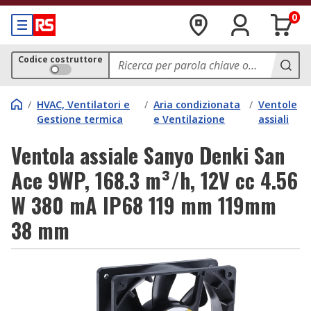
0
Codice costruttore
/
HVAC, Ventilatori e
/
Aria condizionata
/
Ventole
Gestione termica
e Ventilazione
assiali
Ventola assiale Sanyo Denki San
Ace 9WP, 168.3 m³/h, 12V cc 4.56
W 380 mA IP68 119 mm 119mm
38 mm