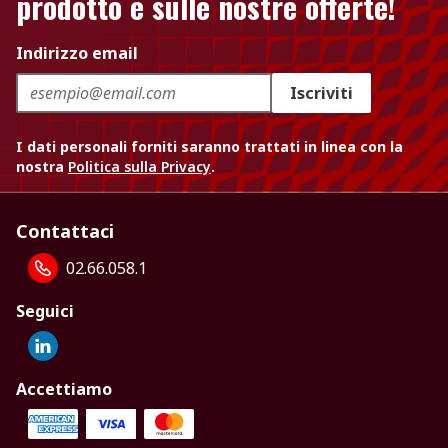
prodotto e sulle nostre offerte!
Indirizzo email
Iscriviti
I dati personali forniti saranno trattati in linea con la
nostra
Politica sulla Privacy
.
Contattaci
02.66.058.1
Seguici
Accettiamo