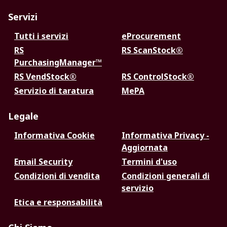
Servizi
Tutti i servizi
eProcurement
RS
RS ScanStock®
PurchasingManager™
RS VendStock®
RS ControlStock®
Servizio di taratura
MePA
Legale
Informativa Cookie
Informativa Privacy -
Aggiornata
Email Security
Termini d'uso
Condizioni di vendita
Condizioni generali di
servizio
Etica e responsabilità