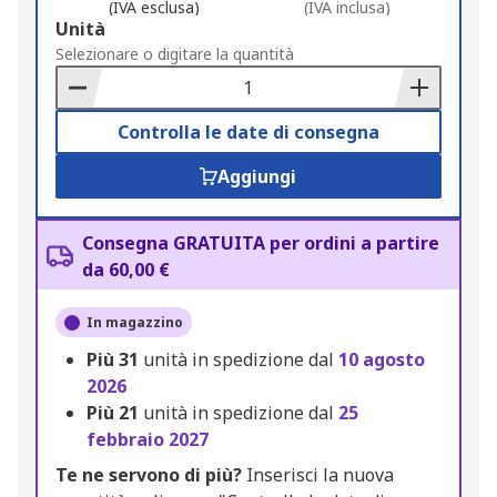
(IVA esclusa)
(IVA inclusa)
Add
Unità
to
Selezionare o digitare la quantità
Basket
Controlla le date di consegna
Aggiungi
Consegna GRATUITA per ordini a partire
da 60,00 €
In magazzino
Più
31
unità in spedizione dal
10 agosto
2026
Più
21
unità in spedizione dal
25
febbraio 2027
Te ne servono di più?
Inserisci la nuova