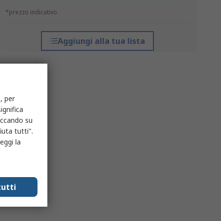
*prezzo indicativo
Aggiungi alla tua lista
, per
ignifica
liccando su
uta tutti".
eggi la
utti