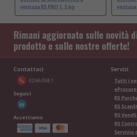
ventosa RS PRO 1, 5 kg
ventosa
Rimani aggiornato sulle novità d
prodotto e sulle nostre offerte!
Contattaci
Servizi
02.66.058.1
Tutti i se
eProcur
Seguici
RS Purc
RS Scan
RS Vend
Accettiamo
RS Contr
Servizio 