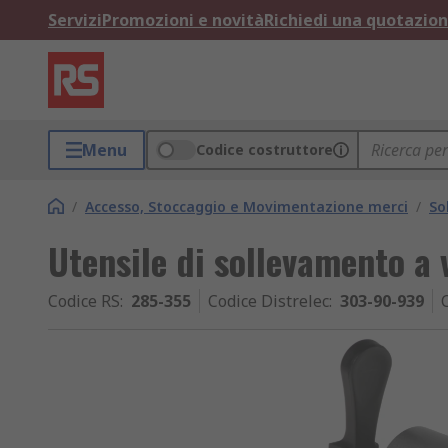
Servizi
Promozioni e novità
Richiedi una quotazio
Menu
Codice costruttore
/
Accesso, Stoccaggio e Movimentazione merci
/
So
Utensile di sollevamento a
Codice RS
:
285-355
Codice Distrelec
:
303-90-939