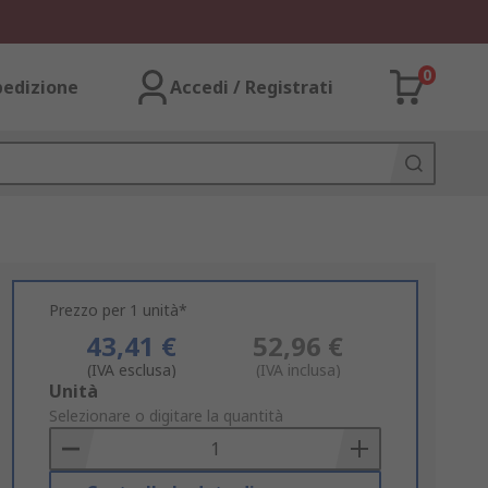
0
pedizione
Accedi / Registrati
Prezzo per 1 unità*
43,41 €
52,96 €
(IVA esclusa)
(IVA inclusa)
Add
Unità
to
Selezionare o digitare la quantità
Basket