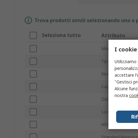
Trova prodotti simili selezionando uno o p
Seleziona tutto
Attributo
I cookie
Marchio
Tipo prodotto
Utilizziamo 
personalizza
Numero ventose
accettare l
"Gestisci pr
Capacità solleva
Alcune funzi
nostra
cook
Diametro coppa
Lunghezza comple
Ri
Altezza complessi
Standard/Approva