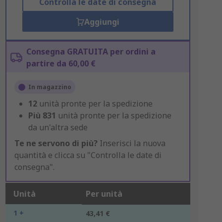
Controlla le date di consegna
Aggiungi
Consegna GRATUITA per ordini a
partire da 60,00 €
In magazzino
12
unità pronte per la spedizione
Più
831
unità pronte per la spedizione
da un'altra sede
Te ne servono di più?
Inserisci la nuova
quantità e clicca su "Controlla le date di
consegna".
Unità
Per unità
1 +
43,41 €