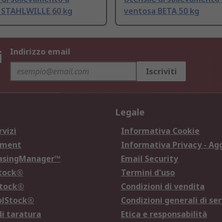
 STAHLWILLE 60 kg
ventosa BETA 50 kg
i
Indirizzo email
Iscriviti
Legale
rvizi
Informativa Cookie
ement
Informativa Privacy - Ag
hasingManager™
Email Security
Stock®
Termini d'uso
Stock®
Condizioni di vendita
olStock®
Condizioni generali di ser
di taratura
Etica e responsabilità