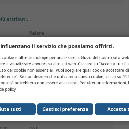
iù attributi.
Valore
 influenzano il servizio che possiamo offrirti.
RS PRO
Utensile di sollevamento a ventosa
i cookie e altre tecnologie per analizzare l'utilizzo del nostro sito web
re e visualizzare annunci su altri siti web. Cliccare su "Accetta tutti" s
2
'uso dei cookie non essenziali. Puoi scegliere quali cookie accettare c
eferenze". Se non desideri che utilizziamo questi cookie, clicca su "Rifi
mento
80kg
onalità potrebbero non essere accessibili. Per ulteriori informazioni, l
ie policy
.
115mm
ssiva
325mm
fiuta tutti
Gestisci preferenze
Accetta t
va
69mm
zioni
No 0