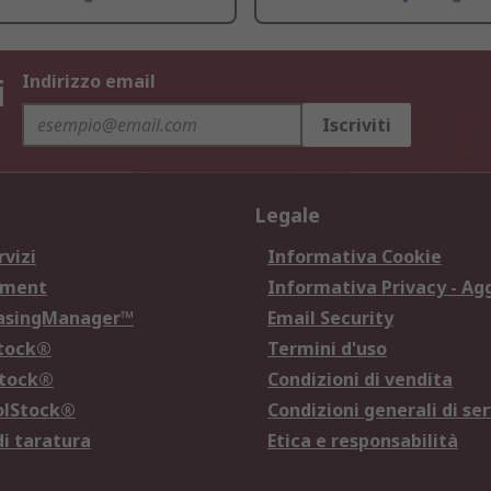
i
Indirizzo email
Iscriviti
Legale
rvizi
Informativa Cookie
ement
Informativa Privacy - Ag
hasingManager™
Email Security
Stock®
Termini d'uso
Stock®
Condizioni di vendita
olStock®
Condizioni generali di ser
di taratura
Etica e responsabilità