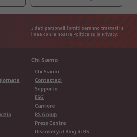
I dati personali forniti saranno trattati in
linea con la nostra
Politica sulla Privacy
.
Chi Siamo
Chi Siamo
giornata
Contattaci
Supporto
ESG
Carriere
vizio
RS Group
Press Centre
Discovery: il Blog di RS