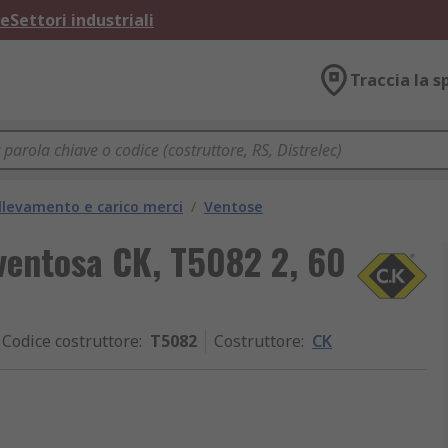
ne
Settori industriali
Traccia la s
llevamento e carico merci
/
Ventose
 ventosa CK, T5082 2, 60
Codice costruttore
:
T5082
Costruttore
:
CK