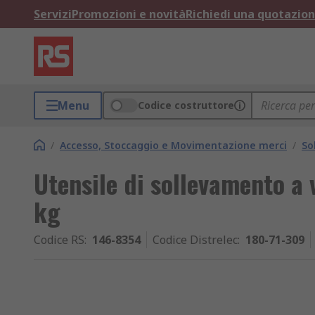
Servizi
Promozioni e novità
Richiedi una quotazio
Menu
Codice costruttore
/
Accesso, Stoccaggio e Movimentazione merci
/
So
Utensile di sollevamento a
kg
Codice RS
:
146-8354
Codice Distrelec
:
180-71-309