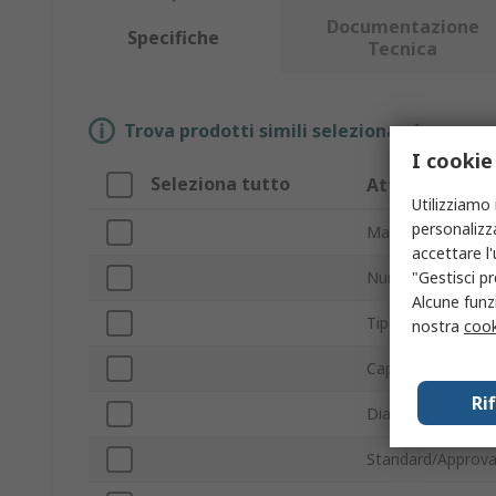
Documentazione
Specifiche
Tecnica
Trova prodotti simili selezionando uno o p
I cookie
Seleziona tutto
Attributo
Utilizziamo 
personalizza
Marchio
accettare l
"Gestisci pr
Numero ventose
Alcune funzi
Tipo prodotto
nostra
cook
Capacità solleva
Ri
Diametro coppa
Standard/Approva