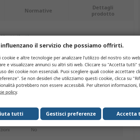
Dettagli
Normative
prodotto
iù attributi.
 influenzano il servizio che possiamo offrirti.
Valore
i cookie e altre tecnologie per analizzare l'utilizzo del nostro sito web
re e visualizzare annunci su altri siti web. Cliccare su "Accetta tutti" s
CK
'uso dei cookie non essenziali. Puoi scegliere quali cookie accettare c
eferenze". Se non desideri che utilizziamo questi cookie, clicca su "Rifi
2
onalità potrebbero non essere accessibili. Per ulteriori informazioni, l
Utensile di sollevamento a ventosa
ie policy
.
mento
60kg
fiuta tutti
Gestisci preferenze
Accetta t
320mm
zioni
No