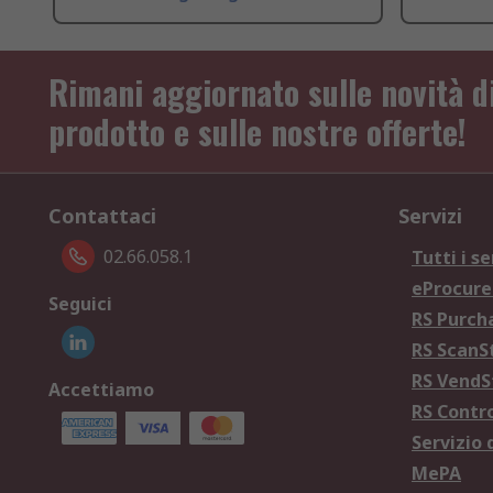
Rimani aggiornato sulle novità d
prodotto e sulle nostre offerte!
Contattaci
Servizi
02.66.058.1
Tutti i se
eProcur
Seguici
RS Purc
RS Scan
RS Vend
Accettiamo
RS Contr
Servizio 
MePA