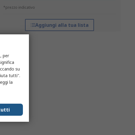
*prezzo indicativo
Aggiungi alla tua lista
, per
ignifica
liccando su
uta tutti".
eggi la
utti