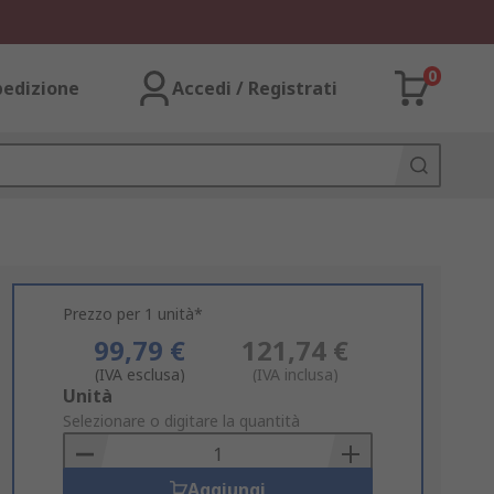
0
pedizione
Accedi / Registrati
Prezzo per 1 unità*
99,79 €
121,74 €
(IVA esclusa)
(IVA inclusa)
Add
Unità
to
Selezionare o digitare la quantità
Basket
Aggiungi