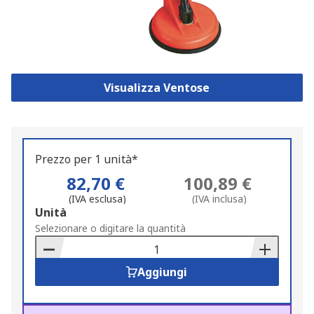
Visualizza Ventose
Prezzo per 1 unità*
82,70 €
100,89 €
(IVA esclusa)
(IVA inclusa)
Add
Unità
to
Selezionare o digitare la quantità
Basket
Aggiungi