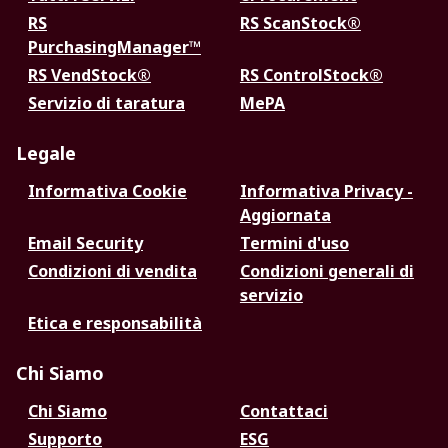
RS
RS ScanStock®
PurchasingManager™
RS VendStock®
RS ControlStock®
Servizio di taratura
MePA
Legale
Informativa Cookie
Informativa Privacy -
Aggiornata
Email Security
Termini d'uso
Condizioni di vendita
Condizioni generali di
servizio
Etica e responsabilità
Chi Siamo
Chi Siamo
Contattaci
Supporto
ESG