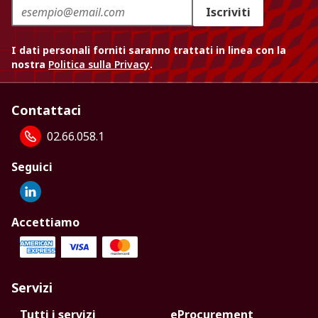
Iscriviti
I dati personali forniti saranno trattati in linea con la
nostra
Politica sulla Privacy
.
Contattaci
02.66.058.1
Seguici
Accettiamo
Servizi
Tutti i servizi
eProcurement