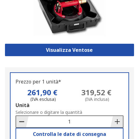
Visualizza Ventose
Prezzo per 1 unità*
261,90 €
319,52 €
(IVA esclusa)
(IVA inclusa)
Add
Unità
to
Selezionare o digitare la quantità
Basket
Controlla le date di consegna