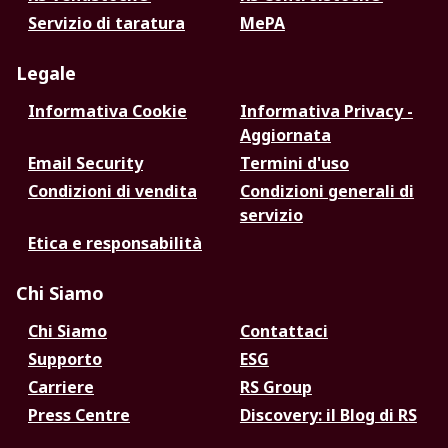
Servizio di taratura
MePA
Legale
Informativa Cookie
Informativa Privacy -
Aggiornata
Email Security
Termini d'uso
Condizioni di vendita
Condizioni generali di
servizio
Etica e responsabilità
Chi Siamo
Chi Siamo
Contattaci
Supporto
ESG
Carriere
RS Group
Press Centre
Discovery: il Blog di RS