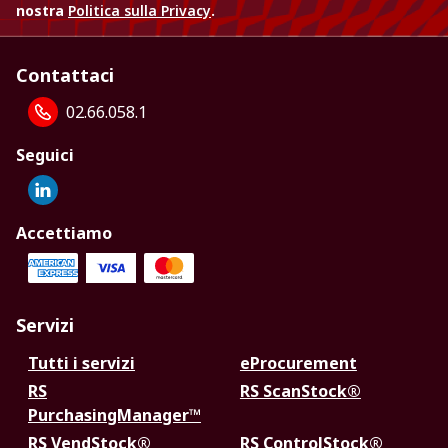
nostra
Politica sulla Privacy
.
Contattaci
02.66.058.1
Seguici
Accettiamo
Servizi
Tutti i servizi
eProcurement
RS
RS ScanStock®
PurchasingManager™
RS VendStock®
RS ControlStock®