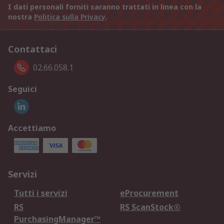
I dati personali forniti saranno trattati in linea con la
nostra
Politica sulla Privacy
.
Contattaci
02.66.058.1
Seguici
Accettiamo
Servizi
Tutti i servizi
eProcurement
RS
RS ScanStock®
PurchasingManager™