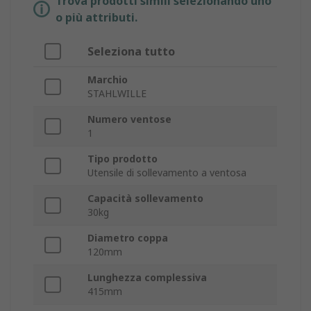
Trova prodotti simili selezionando uno
o più attributi.
Seleziona tutto
Marchio
STAHLWILLE
Numero ventose
1
Tipo prodotto
Utensile di sollevamento a ventosa
Capacità sollevamento
30kg
Diametro coppa
120mm
Lunghezza complessiva
415mm