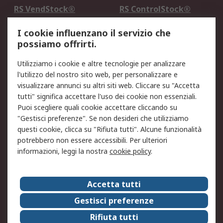
RS VendStock®
RS ControlStock®
Servizio di taratura
MePA
I cookie influenzano il servizio che
possiamo offrirti.
Legale
Utilizziamo i cookie e altre tecnologie per analizzare
Informativa Cookie
Informativa Privacy -
l'utilizzo del nostro sito web, per personalizzare e
Aggiornata
visualizzare annunci su altri siti web. Cliccare su "Accetta
Email Security
Termini d'uso
tutti" significa accettare l'uso dei cookie non essenziali.
Condizioni di vendita
Condizioni generali di
Puoi scegliere quali cookie accettare cliccando su
servizio
"Gestisci preferenze". Se non desideri che utilizziamo
questi cookie, clicca su "Rifiuta tutti". Alcune funzionalità
Etica e responsabilità
potrebbero non essere accessibili. Per ulteriori
informazioni, leggi la nostra
cookie policy
.
Chi Siamo
Chi Siamo
Contattaci
Accetta tutti
Supporto
ESG
Gestisci preferenze
Carriere
RS Group
Rifiuta tutti
Press Centre
Discovery: il Blog di RS