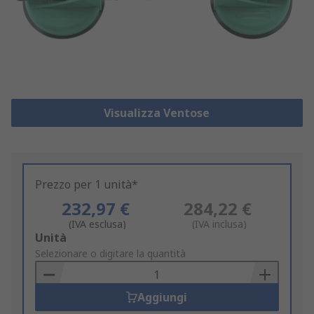
Visualizza Ventose
Prezzo per 1 unità*
232,97 €
284,22 €
(IVA esclusa)
(IVA inclusa)
Add
Unità
to
Selezionare o digitare la quantità
Basket
Aggiungi