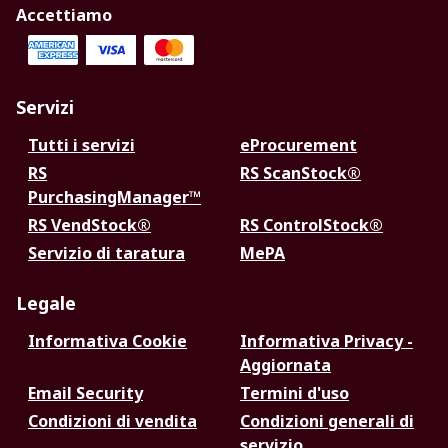
Accettiamo
Servizi
Tutti i servizi
eProcurement
RS
RS ScanStock®
PurchasingManager™
RS VendStock®
RS ControlStock®
Servizio di taratura
MePA
Legale
Informativa Cookie
Informativa Privacy -
Aggiornata
Email Security
Termini d'uso
Condizioni di vendita
Condizioni generali di
servizio