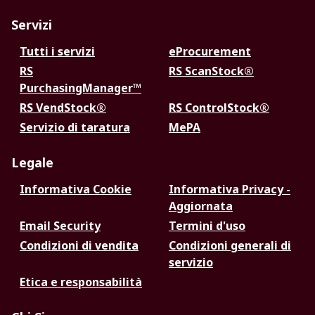
Servizi
Tutti i servizi
eProcurement
RS
RS ScanStock®
PurchasingManager™
RS VendStock®
RS ControlStock®
Servizio di taratura
MePA
Legale
Informativa Cookie
Informativa Privacy -
Aggiornata
Email Security
Termini d'uso
Condizioni di vendita
Condizioni generali di
servizio
Etica e responsabilità