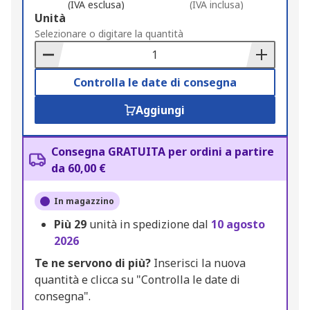
(IVA esclusa)
(IVA inclusa)
Add
Unità
to
Selezionare o digitare la quantità
Basket
Controlla le date di consegna
Aggiungi
Consegna GRATUITA per ordini a partire
da 60,00 €
In magazzino
Più
29
unità in spedizione dal
10 agosto
2026
Te ne servono di più?
Inserisci la nuova
quantità e clicca su "Controlla le date di
consegna".