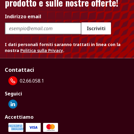
prodotto e sulle nostre offerte!
Indirizzo email
Iscriviti
I dati personali forniti saranno trattati in linea con la
nostra
Politica sulla Privacy
.
Contattaci
02.66.058.1
Seguici
Accettiamo