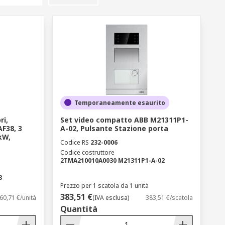
Temporaneamente esaurito
ri,
Set video compatto ABB M21311P1-
F38, 3
A-02, Pulsante Stazione porta
 kW,
Codice RS
232-0006
Codice costruttore
2TMA210010A0030 M21311P1-A-02
3
Prezzo per 1 scatola da 1 unità
383,51 €
60,71 €/unità
(IVA esclusa)
383,51 €/scatola
Quantità