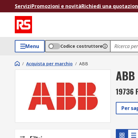
Servizi
Promozioni e novità
Richiedi una quotazio
Menu
Codice costruttore
/
Acquista per marchio
/
ABB
ABB
19736 P
Per sa