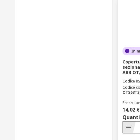
In 
Copertu
seziona
ABB OT, 
Codice R
Codice co
OTS63T3
Prezzo pe
14,02 €
Quanti