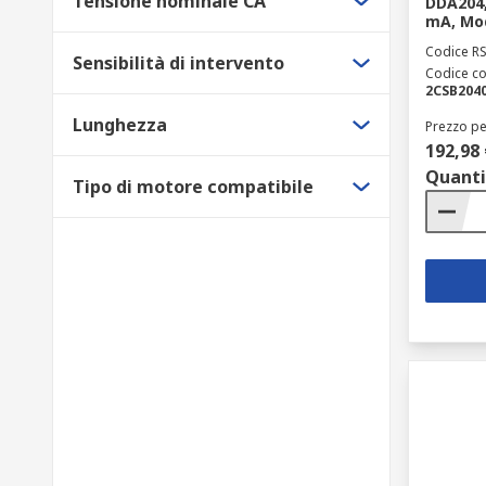
Tensione nominale CA
DDA204, 
mA, Mod
Codice R
Sensibilità di intervento
Codice co
2CSB2040
Lunghezza
Prezzo pe
192,98 
Quanti
Tipo di motore compatibile