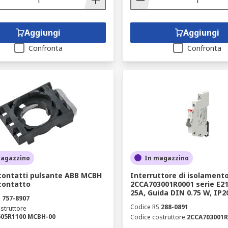
Aggiungi
Aggiungi
Confronta
Confronta
magazzino
In magazzino
contatti pulsante ABB MCBH
Interruttore di isolament
contatto
2CCA703001R0001 serie E211
25A, Guida DIN 0.75 W, IP2
S
757-8907
Codice RS
288-0891
struttore
605R1100 MCBH-00
Codice costruttore
2CCA703001R