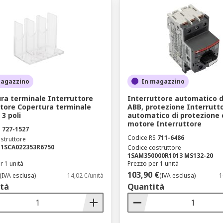
magazzino
In magazzino
ra terminale Interruttore
Interruttore automatico 
tore Copertura terminale
ABB, protezione Interrutt
3 poli
automatico di protezione 
motore Interruttore
S
727-1527
Codice RS
711-6486
struttore
 1SCA022353R6750
Codice costruttore
1SAM350000R1013 MS132-20
r 1 unità
Prezzo per 1 unità
103,90 €
(IVA esclusa)
14,02 €/unità
(IVA esclusa)
1
tà
Quantità