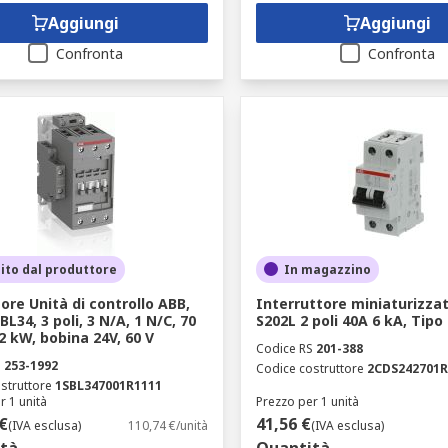
Aggiungi
Aggiungi
Confronta
Confronta
ito dal produttore
In magazzino
ore Unità di controllo ABB,
Interruttore miniaturizza
BL34, 3 poli, 3 N/A, 1 N/C, 70
S202L 2 poli 40A 6 kA, Tipo
2 kW, bobina 24V, 60 V
Codice RS
201-388
S
253-1992
Codice costruttore
2CDS242701R
struttore
1SBL347001R1111
r 1 unità
Prezzo per 1 unità
€
41,56 €
(IVA esclusa)
110,74 €/unità
(IVA esclusa)
tà
Quantità