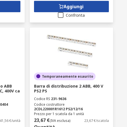
Aggiungi
Confronta
Temporaneamente esaurito
to ABB
Barra di distribuzione 2 ABB, 400 V
 C, 400V ca
PS2 PS
Codice RS
231-9636
0404
Codice costruttore
2CDL220001R1612 PS2/12/16
Prezzo per 1 scatola da 1 unità
23,67 €
41,56 €/unità
(IVA esclusa)
23,67 €/scatola
Quantità