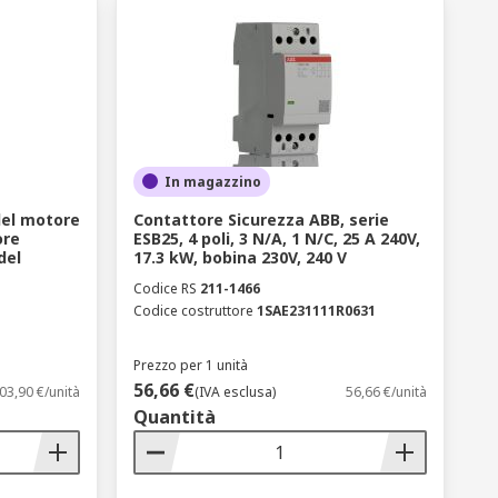
In magazzino
del motore
Contattore Sicurezza ABB, serie
ore
ESB25, 4 poli, 3 N/A, 1 N/C, 25 A 240V,
del
17.3 kW, bobina 230V, 240 V
Codice RS
211-1466
Codice costruttore
1SAE231111R0631
Prezzo per 1 unità
56,66 €
03,90 €/unità
(IVA esclusa)
56,66 €/unità
Quantità