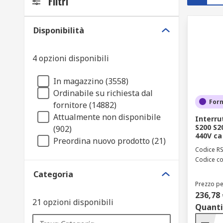
Filtri
Disponibilità
4 opzioni disponibili
In magazzino (3558)
Ordinabile su richiesta dal
Forn
fornitore (14882)
Attualmente non disponibile
Interru
S200 S20
(902)
440V ca
Preordina nuovo prodotto (21)
Codice R
Codice co
Categoria
Prezzo pe
236,78 
21 opzioni disponibili
Quanti