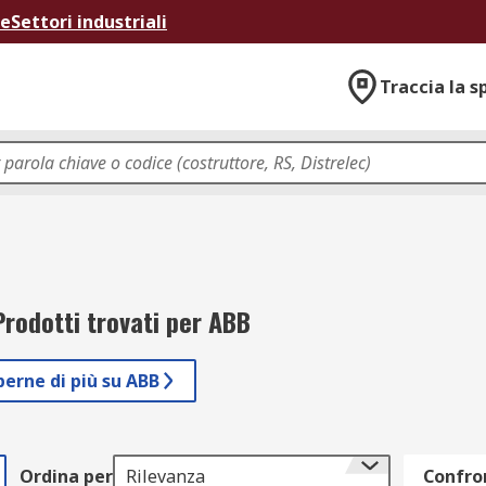
ne
Settori industriali
Traccia la s
rodotti trovati per ABB
perne di più su ABB
Ordina per
Rilevanza
Confron