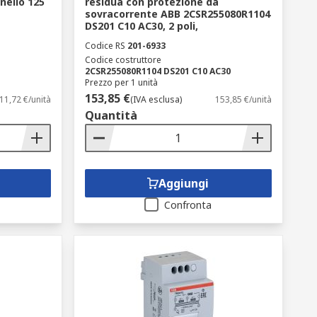
nello 125
residua con protezione da
sovracorrente ABB 2CSR255080R1104
DS201 C10 AC30, 2 poli,
Codice RS
201-6933
Codice costruttore
2CSR255080R1104 DS201 C10 AC30
Prezzo per 1 unità
153,85 €
11,72 €/unità
(IVA esclusa)
153,85 €/unità
Quantità
Aggiungi
Confronta