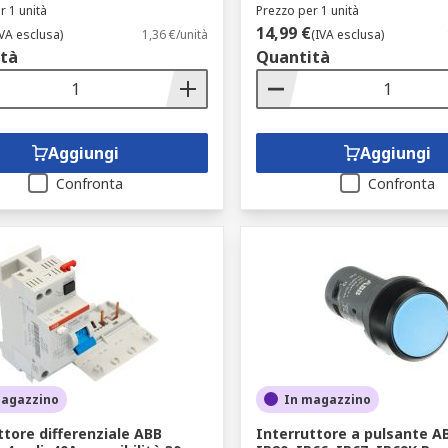
r 1 unità
Prezzo per 1 unità
14,99 €
IVA esclusa)
1,36 €/unità
(IVA esclusa)
tà
Quantità
Aggiungi
Aggiungi
Confronta
Confronta
magazzino
In magazzino
ttore differenziale ABB
Interruttore a pulsante AB