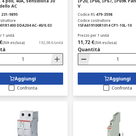
4 poli, 40A, sensibilità 30
IP20, IP66, IP67, IP69K Pan
ello AC
V
S
231-9895
Codice RS
479-3598
struttore
Codice costruttore
01R1400 DDA204 AC-40/0.03
1SFA619100R1014 CP1-10L-10
r 1 unità
Prezzo per 1 unità
€
11,72 €
(IVA esclusa)
192,98 €/unità
(IVA esclusa)
tà
Quantità
Aggiungi
Aggiungi
Confronta
Confronta