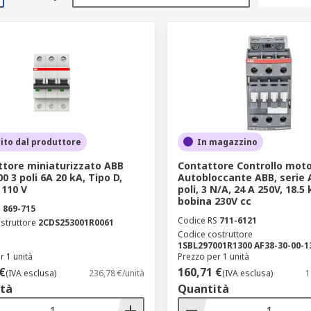
ito dal produttore
In magazzino
ttore miniaturizzato ABB
Contattore Controllo moto
0 3 poli 6A 20 kA, Tipo D,
Autobloccante ABB, serie A
 110 V
poli, 3 N/A, 24 A 250V, 18.5
bobina 230V cc
S
869-715
Codice RS
711-6121
struttore
2CDS253001R0061
Codice costruttore
1SBL297001R1300 AF38-30-00-1
r 1 unità
Prezzo per 1 unità
€
160,71 €
(IVA esclusa)
236,78 €/unità
(IVA esclusa)
1
tà
Quantità