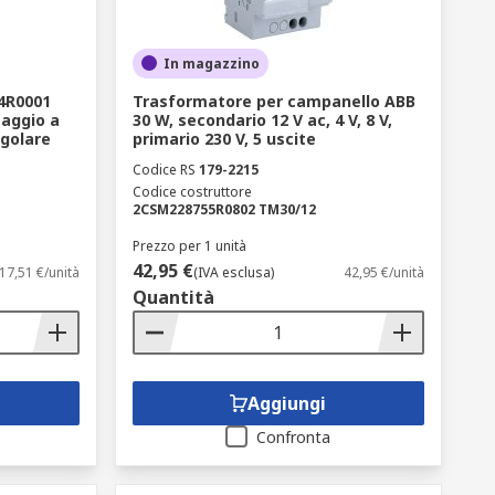
In magazzino
4R0001
Trasformatore per campanello ABB
taggio a
30 W, secondario 12 V ac, 4 V, 8 V,
ngolare
primario 230 V, 5 uscite
Codice RS
179-2215
Codice costruttore
2CSM228755R0802 TM30/12
Prezzo per 1 unità
42,95 €
17,51 €/unità
(IVA esclusa)
42,95 €/unità
Quantità
Aggiungi
Confronta