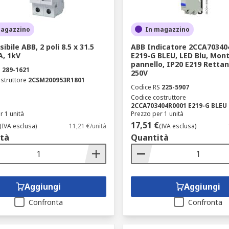
magazzino
In magazzino
ibile ABB, 2 poli 8.5 x 31.5
ABB Indicatore 2CCA70340
, 1kV
E219-G BLEU, LED Blu, Mon
pannello, IP20 E219 Retta
S
289-1621
250V
struttore
2CSM200953R1801
Codice RS
225-5907
Codice costruttore
2CCA703404R0001 E219-G BLEU
r 1 unità
Prezzo per 1 unità
17,51 €
(IVA esclusa)
11,21 €/unità
(IVA esclusa)
tà
Quantità
Aggiungi
Aggiungi
Confronta
Confronta