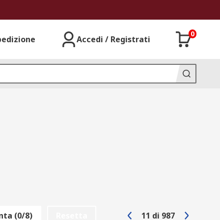
0
pedizione
Accedi / Registrati
ta (0/8)
Resetta
11
di
987