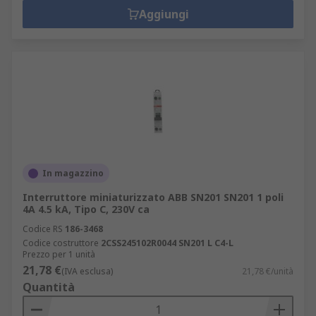
Aggiungi
In magazzino
Interruttore miniaturizzato ABB SN201 SN201 1 poli
4A 4.5 kA, Tipo C, 230V ca
Codice RS
186-3468
Codice costruttore
2CSS245102R0044 SN201 L C4-L
Prezzo per 1 unità
21,78 €
(IVA esclusa)
21,78 €/unità
Quantità