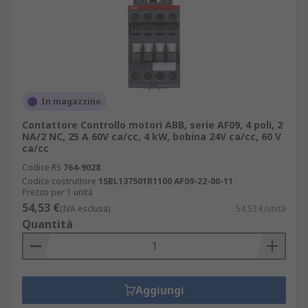
In magazzino
Contattore Controllo motori ABB, serie AF09, 4 poli, 2
NA/2 NC, 25 A 60V ca/cc, 4 kW, bobina 24V ca/cc, 60 V
ca/cc
Codice RS
764-9028
Codice costruttore
1SBL137501R1100 AF09-22-00-11
Prezzo per 1 unità
54,53 €
(IVA esclusa)
54,53 €/unità
Quantità
Aggiungi