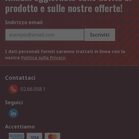
prodotto e sulle nostre offerte!
Indirizzo email
Iscriviti
I dati personali forniti saranno trattati in linea con la
nostra
Politica sulla Privacy
.
Contattaci
02.66.058.1
Seguici
Accettiamo