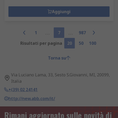
Aggiungi
1
7
987
Risultati per pagina
20
50
100
Torna su
Via Luciano Lama, 33, Sesto S.Giovanni, MI, 20099,
Italia
+(39) 02 24141
http://new.abb.com/it/
Rimani aggiornato sulle novità di