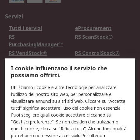
Servizi
Tutti i servizi
eProcurement
RS
RS ScanStock®
PurchasingManager™
RS VendStock®
RS ControlStock®
Servizio di taratura
MePA
I cookie influenzano il servizio che
possiamo offrirti.
Legale
Utilizziamo i cookie e altre tecnologie per analizzare
Informativa Cookie
Informativa Privacy -
l'utilizzo del nostro sito web, per personalizzare e
Aggiornata
visualizzare annunci su altri siti web. Cliccare su "Accetta
Email Security
Termini d'uso
tutti" significa accettare l'uso dei cookie non essenziali.
Condizioni di vendita
Condizioni generali di
Puoi scegliere quali cookie accettare cliccando su
servizio
"Gestisci preferenze". Se non desideri che utilizziamo
questi cookie, clicca su "Rifiuta tutti". Alcune funzionalità
Etica e responsabilità
potrebbero non essere accessibili. Per ulteriori