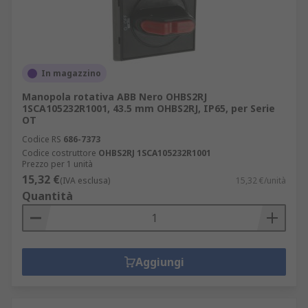
In magazzino
Manopola rotativa ABB Nero OHBS2RJ
1SCA105232R1001, 43.5 mm OHBS2RJ, IP65, per Serie
OT
Codice RS
686-7373
Codice costruttore
OHBS2RJ 1SCA105232R1001
Prezzo per 1 unità
15,32 €
(IVA esclusa)
15,32 €/unità
Quantità
Aggiungi