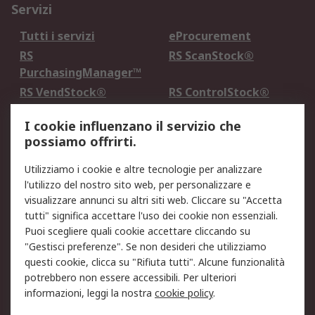
Servizi
Tutti i servizi
eProcurement
RS
RS ScanStock®
PurchasingManager™
RS VendStock®
RS ControlStock®
Servizio di taratura
MePA
I cookie influenzano il servizio che
possiamo offrirti.
Legale
Utilizziamo i cookie e altre tecnologie per analizzare
Informativa Cookie
Informativa Privacy -
l'utilizzo del nostro sito web, per personalizzare e
Aggiornata
visualizzare annunci su altri siti web. Cliccare su "Accetta
Email Security
Termini d'uso
tutti" significa accettare l'uso dei cookie non essenziali.
Condizioni di vendita
Condizioni generali di
Puoi scegliere quali cookie accettare cliccando su
servizio
"Gestisci preferenze". Se non desideri che utilizziamo
questi cookie, clicca su "Rifiuta tutti". Alcune funzionalità
Etica e responsabilità
potrebbero non essere accessibili. Per ulteriori
informazioni, leggi la nostra
cookie policy
.
Chi Siamo