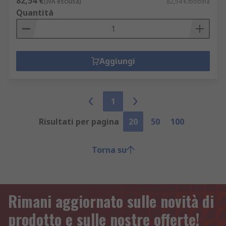
82,54 €
(IVA esclusa)
82,54 €/bobina
Quantità
Aggiungi
1
Risultati per pagina
20
50
100
Torna su
Rimani aggiornato sulle novità di
prodotto e sulle nostre offerte!