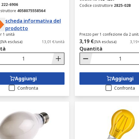
S
222-6906
Codice costruttore
2825-02B
struttore
4058075558564
scheda informativa del
prodotto
r 1 unità
Prezzo per 1 confezione da 2 unit
3,19 €
(IVA esclusa)
13,01 €/unità
(IVA esclusa)
3,19
tà
Quantità
Aggiungi
Aggiungi
Confronta
Confronta