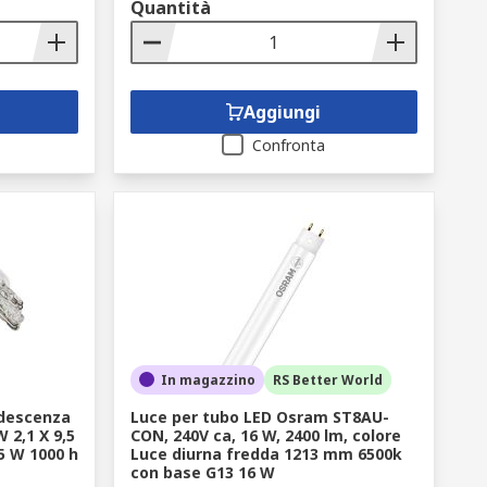
Quantità
Aggiungi
Confronta
In magazzino
RS Better World
descenza
Luce per tubo LED Osram ST8AU-
 2,1 X 9,5
CON, 240V ca, 16 W, 2400 lm, colore
 5 W 1000 h
Luce diurna fredda 1213 mm 6500k
con base G13 16 W