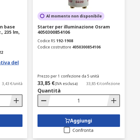
Al momento non disponibile
n base
Starter per illuminazione Osram
., 235 lm,
4050300854106
Codice RS
192-1908
Codice costruttore
4050300854106
22
tiva del
Prezzo per 1 confezione da 5 unità
33,85 €
3,43 €/unità
(IVA esclusa)
33,85 €/confezione
Quantità
Aggiungi
Confronta