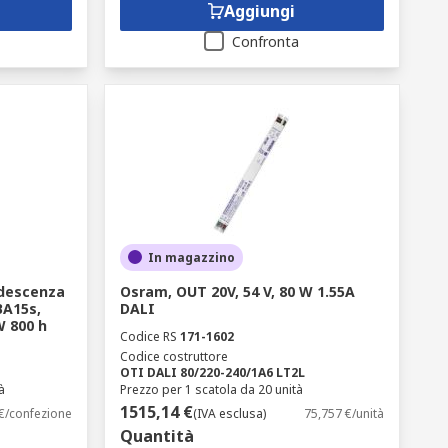
Aggiungi
Confronta
In magazzino
descenza
Osram, OUT 20V, 54 V, 80 W 1.55A
BA15s,
DALI
W 800 h
Codice RS
171-1602
Codice costruttore
OTI DALI 80/220-240/1A6 LT2L
à
Prezzo per 1 scatola da 20 unità
1515,14 €
 €/confezione
(IVA esclusa)
75,757 €/unità
Quantità