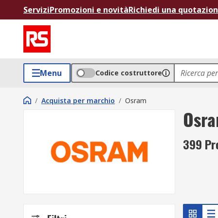
Servizi
Promozioni e novità
Richiedi una quotazio
Menu
Codice costruttore
/
Acquista per marchio
/
Osram
Osr
399 Pr