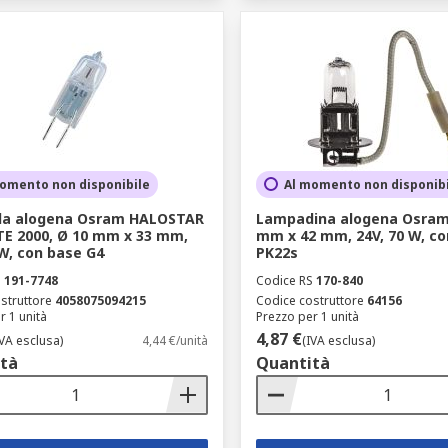
omento non disponibile
Al momento non disponib
a alogena Osram HALOSTAR
Lampadina alogena Osram,
E 2000, Ø 10 mm x 33 mm,
mm x 42 mm, 24V, 70 W, co
 W, con base G4
PK22s
S
191-7748
Codice RS
170-840
struttore
4058075094215
Codice costruttore
64156
r 1 unità
Prezzo per 1 unità
4,87 €
IVA esclusa)
4,44 €/unità
(IVA esclusa)
tà
Quantità