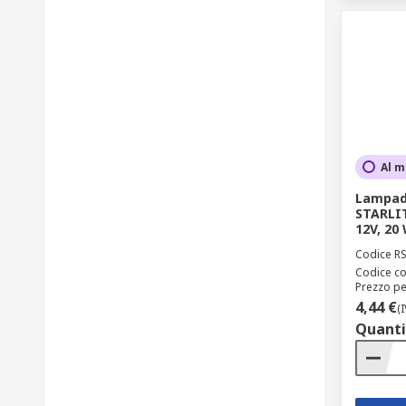
Al m
Lampad
STARLIT
12V, 20
Codice R
Codice co
Prezzo pe
4,44 €
(
Quanti