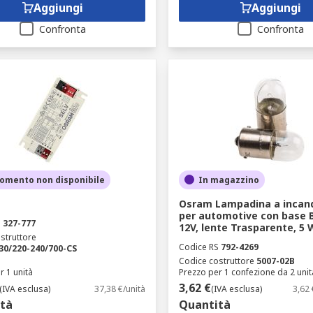
Aggiungi
Aggiungi
Confronta
Confronta
omento non disponibile
In magazzino
Osram Lampadina a incan
per automotive con base 
S
327-777
12V, lente Trasparente, 5 
struttore
Codice RS
792-4269
30/220-240/700-CS
Codice costruttore
5007-02B
r 1 unità
Prezzo per 1 confezione da 2 unit
3,62 €
(IVA esclusa)
37,38 €/unità
(IVA esclusa)
3,62
tà
Quantità