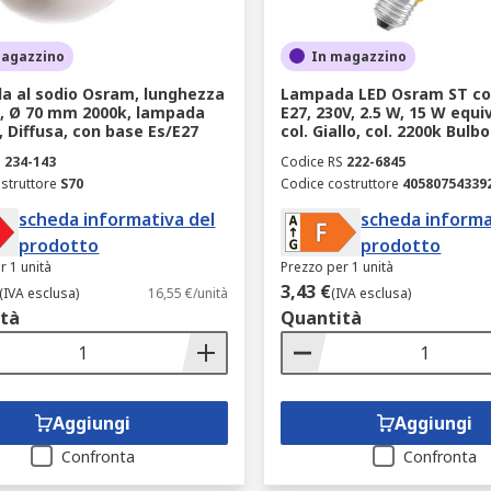
magazzino
In magazzino
 al sodio Osram, lunghezza
Lampada LED Osram ST co
, Ø 70 mm 2000k, lampada
E27, 230V, 2.5 W, 15 W equiv
a, Diffusa, con base Es/E27
col. Giallo, col. 2200k Bulbo
S
234-143
Codice RS
222-6845
struttore
S70
Codice costruttore
40580754339
scheda informativa del
scheda informa
prodotto
prodotto
r 1 unità
Prezzo per 1 unità
3,43 €
(IVA esclusa)
16,55 €/unità
(IVA esclusa)
tà
Quantità
Aggiungi
Aggiungi
Confronta
Confronta