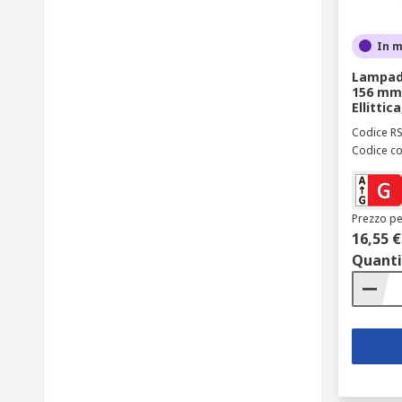
In 
Lampada
156 mm
Ellittic
Codice R
Codice co
Prezzo pe
16,55 €
Quanti