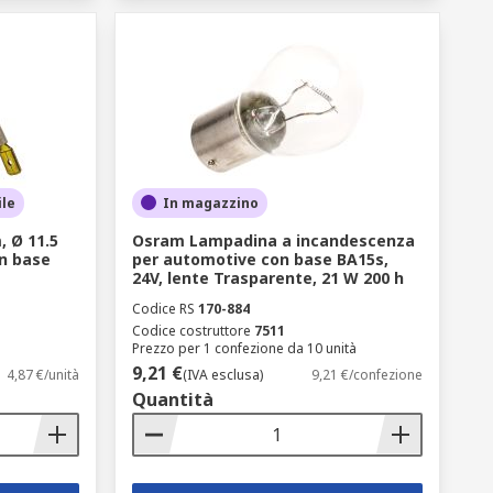
ile
In magazzino
 Ø 11.5
Osram Lampadina a incandescenza
n base
per automotive con base BA15s,
24V, lente Trasparente, 21 W 200 h
Codice RS
170-884
Codice costruttore
7511
Prezzo per 1 confezione da 10 unità
9,21 €
4,87 €/unità
(IVA esclusa)
9,21 €/confezione
Quantità