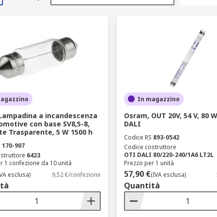
magazzino
In magazzino
Lampadina a incandescenza
Osram, OUT 20V, 54 V, 80 W
omotive con base SV8,5-8,
DALI
nte Trasparente, 5 W 1500 h
Codice RS
893-0542
S
170-907
Codice costruttore
OTI DALI 80/220-240/1A6 LT2L
struttore
6423
r 1 confezione da 10 unità
Prezzo per 1 unità
57,90 €
IVA esclusa)
9,52 €/confezione
(IVA esclusa)
tà
Quantità