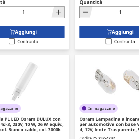
tà
Quantità
Aggiungi
Aggiungi
Confronta
Confronta
magazzino
In magazzino
a PL LED Osram DULUX con
Osram Lampadina a incan
4d-3, 230V, 10 W, 26 W equiv.,
per automotive con base W
col. Bianco caldo, col. 3000k
d, 12V, lente Trasparente,
Codice RS
792-4297