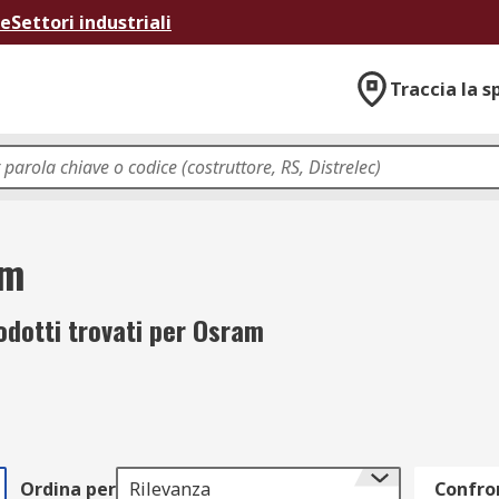
ne
Settori industriali
Traccia la s
am
odotti trovati per Osram
Ordina per
Rilevanza
Confron