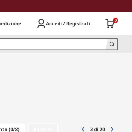
0
pedizione
Accedi / Registrati
ta (0/8)
Resetta
3
di
20