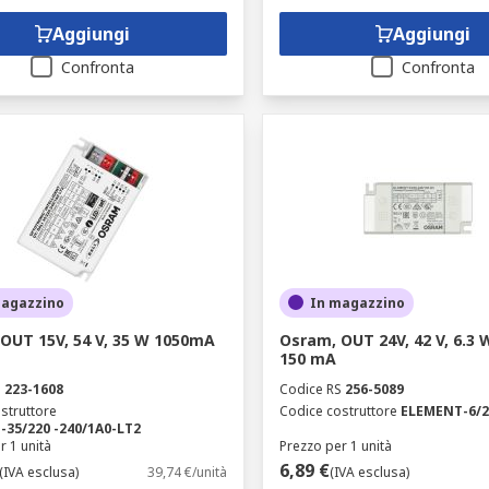
Aggiungi
Aggiungi
Confronta
Confronta
magazzino
In magazzino
OUT 15V, 54 V, 35 W 1050mA
Osram, OUT 24V, 42 V, 6.3
150 mA
S
223-1608
Codice RS
256-5089
struttore
Codice costruttore
ELEMENT-6/2
-35/220 -240/1A0-LT2
r 1 unità
Prezzo per 1 unità
6,89 €
(IVA esclusa)
39,74 €/unità
(IVA esclusa)