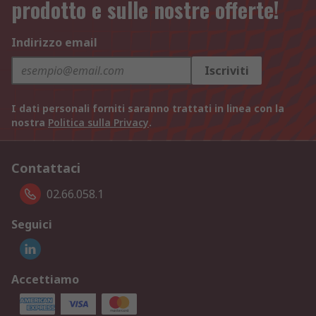
prodotto e sulle nostre offerte!
Indirizzo email
Iscriviti
I dati personali forniti saranno trattati in linea con la
nostra
Politica sulla Privacy
.
Contattaci
02.66.058.1
Seguici
Accettiamo