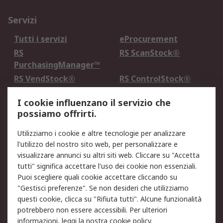
Servizi
Tutti i servizi
eProcurement
RS
RS ScanStock®
PurchasingManager™
RS VendStock®
RS ControlStock®
Servizio di taratura
MePA
I cookie influenzano il servizio che
possiamo offrirti.
Legale
Utilizziamo i cookie e altre tecnologie per analizzare
Informativa Cookie
Informativa Privacy -
l'utilizzo del nostro sito web, per personalizzare e
Aggiornata
visualizzare annunci su altri siti web. Cliccare su "Accetta
Email Security
Termini d'uso
tutti" significa accettare l'uso dei cookie non essenziali.
Condizioni di vendita
Condizioni generali di
Puoi scegliere quali cookie accettare cliccando su
servizio
"Gestisci preferenze". Se non desideri che utilizziamo
questi cookie, clicca su "Rifiuta tutti". Alcune funzionalità
Etica e responsabilità
potrebbero non essere accessibili. Per ulteriori
informazioni, leggi la nostra
cookie policy
.