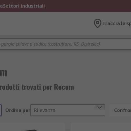
ne
Settori industriali
Traccia la s
om
rodotti trovati per Recom
Ordina per
Rilevanza
Confron