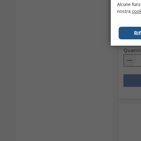
Alcune funzi
Vin 9V c
mA, 5 k
nostra
cook
passan
Codice R
Codice co
Ri
Prezzo pe
499,83 
Quanti