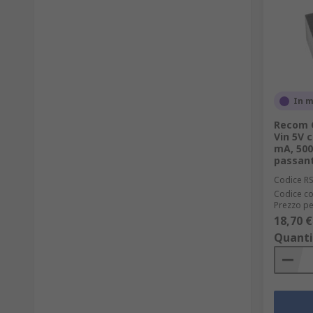
In 
Recom C
Vin 5V c
mA, 500
passan
Codice R
Codice co
Prezzo pe
18,70 €
Quanti