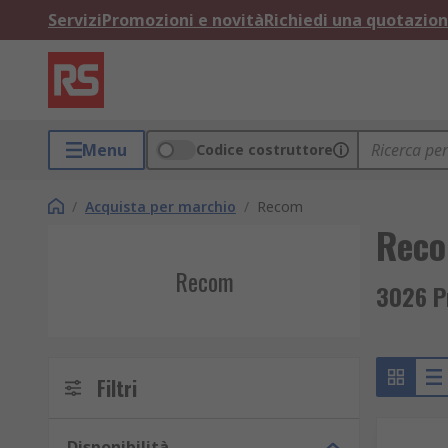
Servizi
Promozioni e novità
Richiedi una quotazio
Menu
Codice costruttore
/
Acquista per marchio
/
Recom
Rec
Recom
3026 P
Filtri
Disponibilità