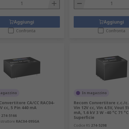
Aggiungi
Aggiungi
Confronta
Confronta
magazzino
In magazzino
onvertitore CA/CC RAC04-
Recom Convertitore c.c./c.
V cc, 5 Pin 440 mA
Vin 12V cc, Vin 4.5V, Vout 5
mA, 1.6 kV 3 W -40 °C 71 °C
S
274-5166
Superficie
struttore
RAC04-09SGA
Codice RS
274-5298