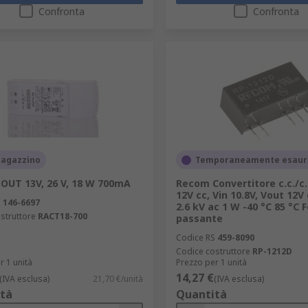
Confronta
Confronta
magazzino
Temporaneamente esaur
OUT 13V, 26 V, 18 W 700mA
Recom Convertitore c.c./c.c
12V cc, Vin 10.8V, Vout 12V
S
146-6697
2.6 kV ac 1 W -40 °C 85 °C 
struttore
RACT18-700
passante
Codice RS
459-8090
Codice costruttore
RP-1212D
r 1 unità
Prezzo per 1 unità
14,27 €
(IVA esclusa)
21,70 €/unità
(IVA esclusa)
tà
Quantità