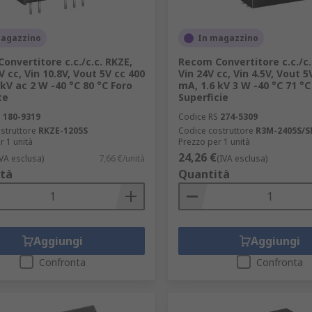
magazzino
In magazzino
onvertitore c.c./c.c. RKZE,
Recom Convertitore c.c./c.
V cc, Vin 10.8V, Vout 5V cc 400
Vin 24V cc, Vin 4.5V, Vout 5
 kV ac 2 W -40 °C 80 °C Foro
mA, 1.6 kV 3 W -40 °C 71 °C
te
Superficie
S
180-9319
Codice RS
274-5309
struttore
RKZE-1205S
Codice costruttore
R3M-2405S/
r 1 unità
Prezzo per 1 unità
24,26 €
IVA esclusa)
7,66 €/unità
(IVA esclusa)
tà
Quantità
Aggiungi
Aggiungi
Confronta
Confronta