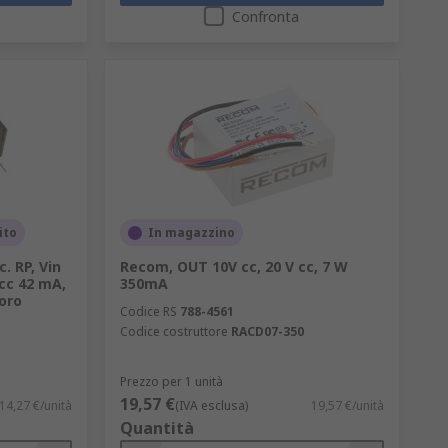
Confronta
ito
In magazzino
. RP, Vin
Recom, OUT 10V cc, 20 V cc, 7 W
 cc 42 mA,
350mA
Foro
Codice RS
788-4561
Codice costruttore
RACD07-350
Prezzo per 1 unità
19,57 €
14,27 €/unità
(IVA esclusa)
19,57 €/unità
Quantità