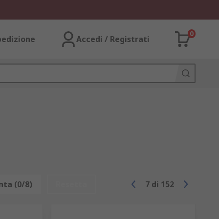
0
pedizione
Accedi / Registrati
ta (0/8)
Resetta
7
di
152