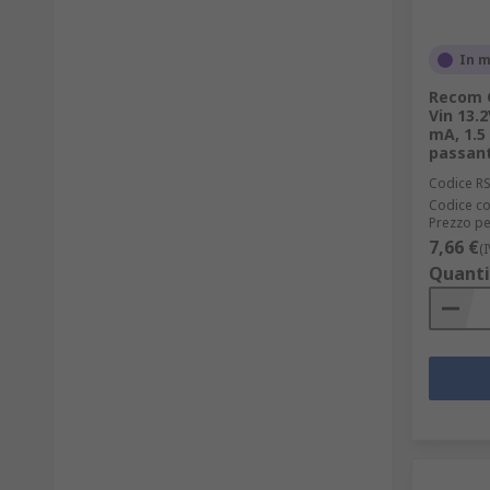
In 
Recom C
Vin 13.2
mA, 1.5
passan
Codice R
Codice co
Prezzo pe
7,66 €
(
Quanti