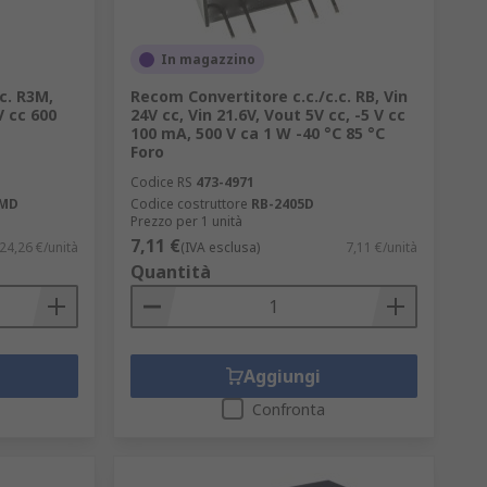
In magazzino
c. R3M,
Recom Convertitore c.c./c.c. RB, Vin
V cc 600
24V cc, Vin 21.6V, Vout 5V cc, -5 V cc
100 mA, 500 V ca 1 W -40 °C 85 °C
Foro
Codice RS
473-4971
SMD
Codice costruttore
RB-2405D
Prezzo per 1 unità
7,11 €
24,26 €/unità
(IVA esclusa)
7,11 €/unità
Quantità
Aggiungi
Confronta