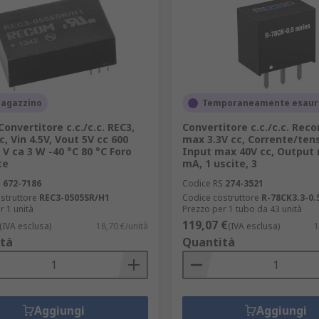
magazzino
Temporaneamente esaur
onvertitore c.c./c.c. REC3,
Convertitore c.c./c.c. Rec
c, Vin 4.5V, Vout 5V cc 600
max 3.3V cc, Corrente/ten
 V ca 3 W -40 °C 80 °C Foro
Input max 40V cc, Output 
te
mA, 1 uscite, 3
S
672-7186
Codice RS
274-3521
struttore
REC3-0505SR/H1
Codice costruttore
R-78CK3.3-0.
r 1 unità
Prezzo per 1 tubo da 43 unità
119,07 €
(IVA esclusa)
18,70 €/unità
(IVA esclusa)
1
tà
Quantità
Aggiungi
Aggiungi