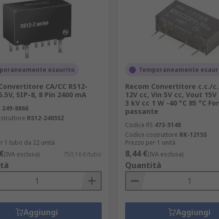
poraneamente esaurito
Temporaneamente esaur
onvertitore CA/CC RS12-
Recom Convertitore c.c./c.c
5.5V, SIP-8, 8 Pin 2400 mA
12V cc, Vin 5V cc, Vout 15V
3 kV cc 1 W -40 °C 85 °C Fo
S
249-8866
passante
struttore
RS12-2405SZ
Codice RS
473-5148
Codice costruttore
RK-1215S
r 1 tubo da 22 unità
Prezzo per 1 unità
€
8,44 €
(IVA esclusa)
750,16 €/tubo
(IVA esclusa)
tà
Quantità
Aggiungi
Aggiungi