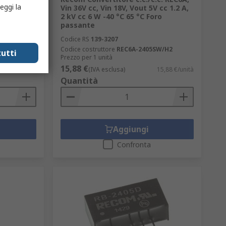
eggi la
200V -5
Vin 36V cc, Vin 18V, Vout 5V cc 1.2 A,
 Foro
2 kV cc 6 W -40 °C 65 °C Foro
passante
Codice RS
139-3207
Codice costruttore
REC6A-2405SW/H2
utti
Prezzo per 1 unità
15,88 €
8,31 €/unità
(IVA esclusa)
15,88 €/unità
Quantità
Aggiungi
Confronta