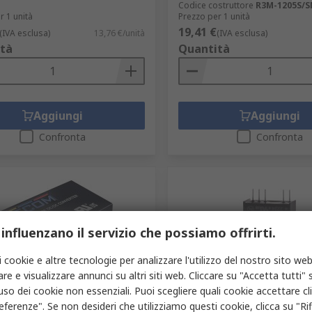
Codice costruttore
R3M-1205S/
r 1 unità
Prezzo per 1 unità
19,41 €
(IVA esclusa)
13,76 €/unità
(IVA esclusa)
tà
Quantità
Aggiungi
Aggiungi
Confronta
Confronta
 influenzano il servizio che possiamo offrirti.
i cookie e altre tecnologie per analizzare l'utilizzo del nostro sito web
re e visualizzare annunci su altri siti web. Cliccare su "Accetta tutti" s
poraneamente esaurito
In magazzino
'uso dei cookie non essenziali. Puoi scegliere quali cookie accettare c
eferenze". Se non desideri che utilizziamo questi cookie, clicca su "Rifi
onvertitore c.c./c.c. REM6,
Recom Convertitore c.c./c.