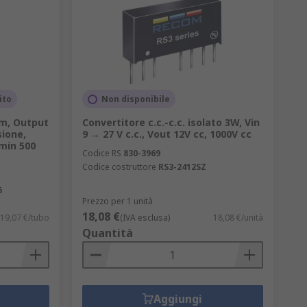
ito
Non disponibile
om, Output
Convertitore c.c.-c.c. isolato 3W, Vin
sione,
9 → 27 V c.c., Vout 12V cc, 1000V cc
min 500
Codice RS
830-3969
Codice costruttore
RS3-2412SZ
5
Prezzo per 1 unità
18,08 €
19,07 €/tubo
(IVA esclusa)
18,08 €/unità
Quantità
Aggiungi