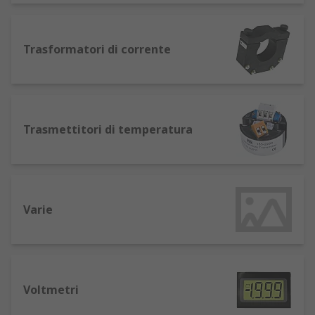
Moduli I/O di sicurezza
Shunt
Stampanti da pannello
Trasformatori di corrente
Tappetini riscaldanti
Temporizzatori
Termoregolatori PID
Trasmettitori di temperatura
Trasformatori di corrente
Trasmettitori di temperatura
Voltmetri
Varie
Voltmetri