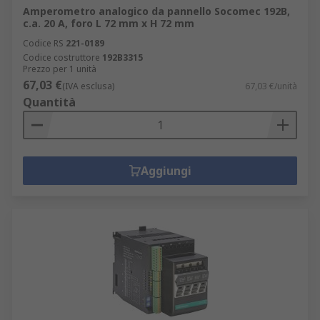
Amperometro analogico da pannello Socomec 192B,
c.a. 20 A, foro L 72 mm x H 72 mm
Codice RS
221-0189
Codice costruttore
192B3315
Prezzo per 1 unità
67,03 €
(IVA esclusa)
67,03 €/unità
Quantità
Aggiungi