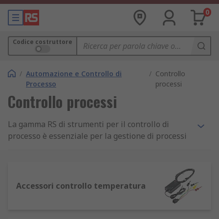
0
Codice costruttore
/
Automazione e Controllo di
/
Controllo
Processo
processi
Controllo processi
La gamma RS di strumenti per il controllo di
processo è essenziale per la gestione di processi
complessi e ambienti di automazione.
Dispositivi di misurazione e monitoraggio
accurati, come quelli che offriamo nel nostro
Accessori controllo temperatura
catalogo online, sono infatti una parte essenziale
di qualsiasi soluzione che garantisca il controllo
automatizzato degli ambienti in cui operano