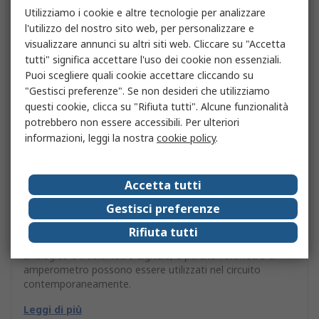
Utilizziamo i cookie e altre tecnologie per analizzare
l'utilizzo del nostro sito web, per personalizzare e
visualizzare annunci su altri siti web. Cliccare su "Accetta
tutti" significa accettare l'uso dei cookie non essenziali.
Puoi scegliere quali cookie accettare cliccando su
"Gestisci preferenze". Se non desideri che utilizziamo
questi cookie, clicca su "Rifiuta tutti". Alcune funzionalità
potrebbero non essere accessibili. Per ulteriori
informazioni, leggi la nostra
cookie policy
.
Accetta tutti
Cos’è il voltmetro e come si usa nella pratica
Gestisci preferenze
Attraverso la nostra guida scoprirai cos’è e come funziona
Rifiuta tutti
il voltmetro, quali sono le differenze tra il voltmetro
analogico e il voltmetro digitale, e perché voltmetro e
amperometro possono essere utilizzati nel circuito
contemporaneamente.
Leggi di più