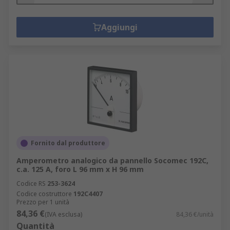
Aggiungi
Fornito dal produttore
Amperometro analogico da pannello Socomec 192C,
c.a. 125 A, foro L 96 mm x H 96 mm
Codice RS
253-3624
Codice costruttore
192C4407
Prezzo per 1 unità
84,36 €
(IVA esclusa)
84,36 €/unità
Quantità