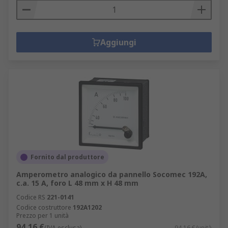
Aggiungi
Fornito dal produttore
Amperometro analogico da pannello Socomec 192A,
c.a. 15 A, foro L 48 mm x H 48 mm
Codice RS
221-0141
Codice costruttore
192A1202
Prezzo per 1 unità
94,16 €
(IVA esclusa)
94,16 €/unità