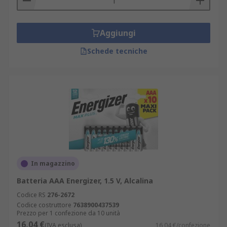
Aggiungi
Schede tecniche
In magazzino
Batteria AAA Energizer, 1.5 V, Alcalina
Codice RS
276-2672
Codice costruttore
7638900437539
Prezzo per 1 confezione da 10 unità
16,04 €
(IVA esclusa)
16,04 €/confezione