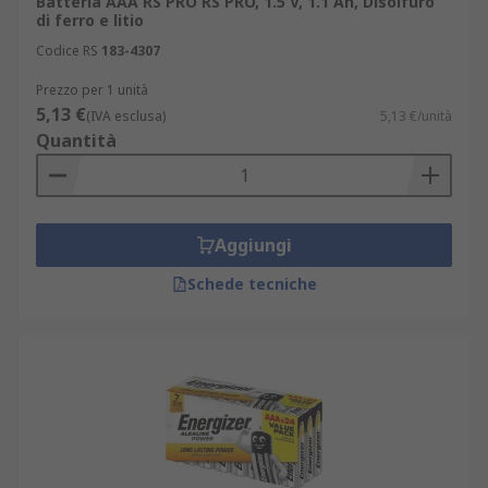
Batteria AAA RS PRO RS PRO, 1.5 V, 1.1 Ah, Disolfuro
di ferro e litio
Codice RS
183-4307
Prezzo per 1 unità
5,13 €
(IVA esclusa)
5,13 €/unità
Quantità
Aggiungi
Schede tecniche