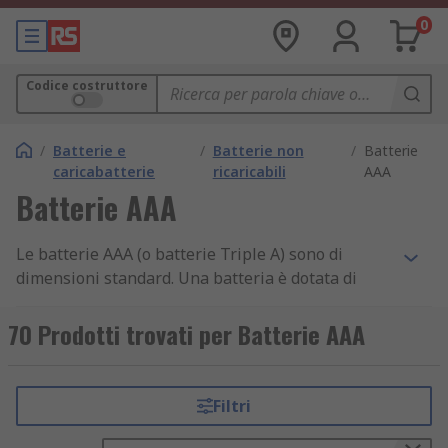
0
Codice costruttore
/
Batterie e
/
Batterie non
/
Batterie
caricabatterie
ricaricabili
AAA
Batterie AAA
Le batterie AAA (o batterie Triple A) sono di
dimensioni standard. Una batteria è dotata di
celle singole o multiple in un unico contenitore e
viene utilizzata come fonte di alimentazione.
70 Prodotti trovati per Batterie AAA
Le
pile AAA
sono talvolta denominate ’batterie di
controllo remoto' poiché la loro forma sottile le
rende ideali per l'alimentazione di dispositivo
Filtri
leggeri, a basso consumo.