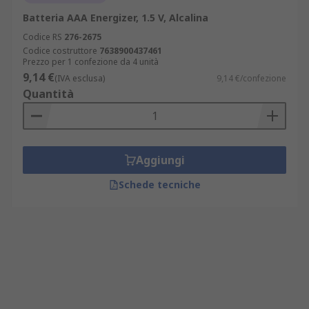
Batteria AAA Energizer, 1.5 V, Alcalina
Codice RS
276-2675
Codice costruttore
7638900437461
Prezzo per 1 confezione da 4 unità
9,14 €
(IVA esclusa)
9,14 €/confezione
Quantità
Aggiungi
Schede tecniche