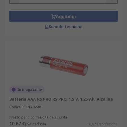
fotografiche digitali, nei giocattoli elettronici, nei
telecomandi, lettori mp3, luci alimentate a
batteria, campanelli wireless, orologi.
Aggiungi
Schede tecniche
In magazzino
Batteria AAA RS PRO RS PRO, 1.5 V, 1.25 Ah, Alcalina
Codice RS
917-6581
Prezzo per 1 confezione da 20 unità
10,67 €
(IVA esclusa)
10,67 €/confezione