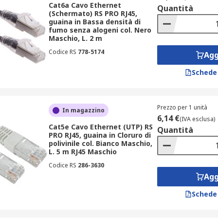
Cat6a Cavo Ethernet
tch, usati comunemente in vari tipi di settori, inclusi uffici 
Quantità
(Schermato) RS PRO RJ45,
guaina in Bassa densità di
per collegare i dispositivi in una rete LAN. Il
cablaggio Et
fumo senza alogeni col. Nero
personal computer, router e switch.
Maschio, L. 2 m
Codice RS
778-5174
Agg
visitare la nostra
guida completa
.
Schede
testi. Di seguito le applicazioni principali dei suddetti cavi
Prezzo per 1 unità
In magazzino
6,14 €
(IVA esclusa)
li, poiché consentono la connessione tra computer, stampanti,
Cat5e Cavo Ethernet (UTP) RS
Quantità
PRO RJ45, guaina in Cloruro di
are macchinari e dispositivi di controllo.
polivinile col. Bianco Maschio,
L. 5 m RJ45 Maschio
ianza IP, dove garantiscono la trasmissione affidabile dei da
Codice RS
286-3630
Agg
Schede
 marchi disponibili su RS Online: RS PRO, Roline e
Belden
. Le
ni esigenza di cablaggio.