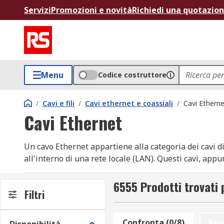
Servizi
Promozioni e novità
Richiedi una quotazio
Menu
Codice costruttore
/
Cavi e fili
/
Cavi ethernet e coassiali
/
Cavi Ethern
Cavi Ethernet
Un cavo Ethernet appartiene alla categoria dei cavi di 
all'interno di una rete locale (LAN). Questi cavi, app
tra computer, router, switch e altri dispositivi in un 
6555 Prodotti trovati 
Cavi LAN
Filtri
I cavi LAN sono una categoria di cavo Ethernet progett
Confronta (0/8)
Res