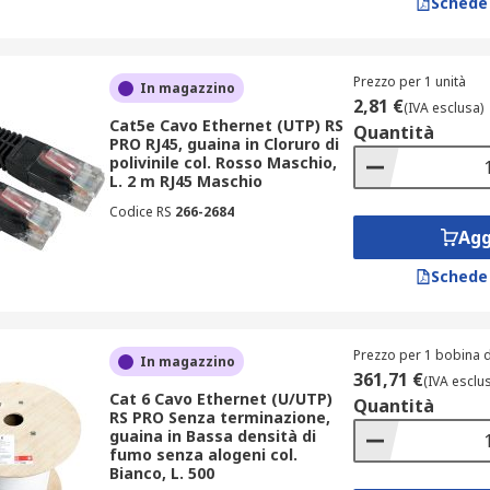
Schede
Prezzo per 1 unità
In magazzino
2,81 €
(IVA esclusa)
Cat5e Cavo Ethernet (UTP) RS
Quantità
PRO RJ45, guaina in Cloruro di
ncipali cavi di rete e cavi LAN.
polivinile col. Rosso Maschio,
L. 2 m RJ45 Maschio
Codice RS
266-2684
Agg
Schede
Prezzo per 1 bobina d
In magazzino
361,71 €
(IVA esclu
Cat 6 Cavo Ethernet (U/UTP)
Quantità
RS PRO Senza terminazione,
guaina in Bassa densità di
fumo senza alogeni col.
Bianco, L. 500