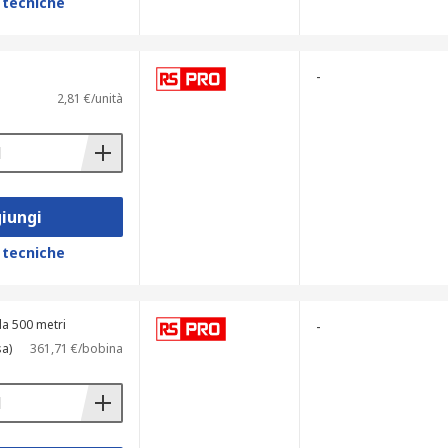
 tecniche
-
2,81 €/unità
iungi
 tecniche
a 500 metri
-
sa)
361,71 €/bobina