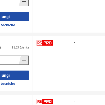
iungi
 tecniche
-
)
18,65 €/unità
iungi
 tecniche
-