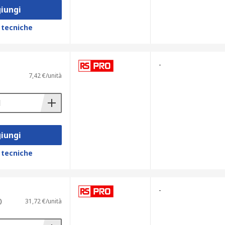
iungi
 tecniche
-
7,42 €/unità
iungi
 tecniche
-
)
31,72 €/unità