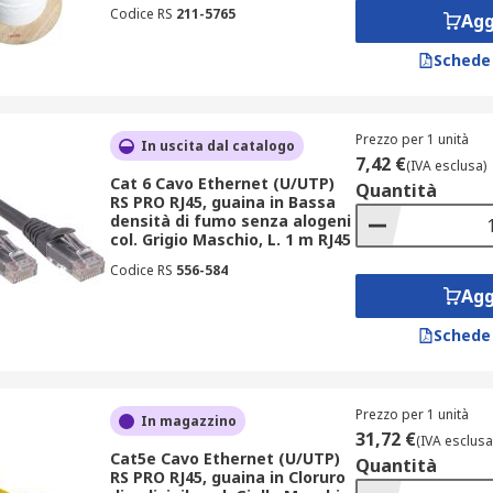
Codice RS
211-5765
Agg
Schede
Prezzo per 1 unità
In uscita dal catalogo
7,42 €
(IVA esclusa)
Cat 6 Cavo Ethernet (U/UTP)
Quantità
RS PRO RJ45, guaina in Bassa
densità di fumo senza alogeni
col. Grigio Maschio, L. 1 m RJ45
Codice RS
556-584
Agg
Schede
Prezzo per 1 unità
In magazzino
31,72 €
(IVA esclusa
Cat5e Cavo Ethernet (U/UTP)
Quantità
RS PRO RJ45, guaina in Cloruro