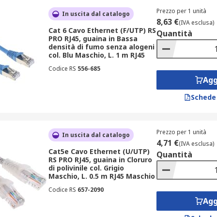
Prezzo per 1 unità
In uscita dal catalogo
8,63 €
(IVA esclusa)
Cat 6 Cavo Ethernet (F/UTP) RS
Quantità
PRO RJ45, guaina in Bassa
n diversi materiali e sono disponibili in vari colori, per faci
densità di fumo senza alogeni
col. Blu Maschio, L. 1 m RJ45
Codice RS
556-685
Agg
Schede
Prezzo per 1 unità
In uscita dal catalogo
4,71 €
(IVA esclusa)
Cat5e Cavo Ethernet (U/UTP)
Quantità
RS PRO RJ45, guaina in Cloruro
di polivinile col. Grigio
Maschio, L. 0.5 m RJ45 Maschio
Codice RS
657-2090
Agg