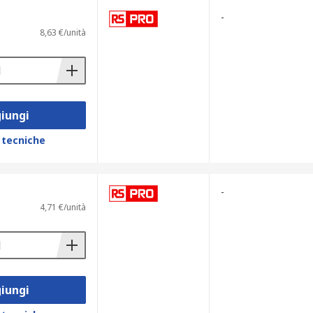
-
8,63 €/unità
litare l’identificazione e l’installazione.
iungi
 tecniche
-
4,71 €/unità
iungi