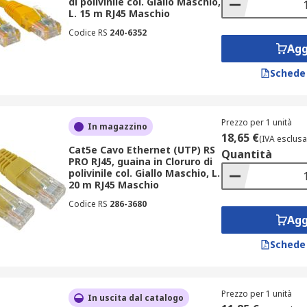
di polivinile col. Giallo Maschio,
L. 15 m RJ45 Maschio
Codice RS
240-6352
Agg
Schede
Prezzo per 1 unità
In magazzino
18,65 €
(IVA esclusa
Cat5e Cavo Ethernet (UTP) RS
Quantità
PRO RJ45, guaina in Cloruro di
polivinile col. Giallo Maschio, L.
20 m RJ45 Maschio
Codice RS
286-3680
Agg
Schede
Prezzo per 1 unità
In uscita dal catalogo