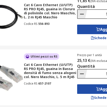
11,85 €
(IVA esclusa
Cat 6 Cavo Ethernet (U/UTP)
Quantità
RS PRO RJ45, guaina in Cloruro
di polivinile col. Nero Maschio,
L. 2 m RJ45 Maschio
Codice RS
556-893
Agg
Schede
Prezzo per 1 unità
Ultimi pezzi su RS
25,13 €
(IVA esclusa
Cat 6 Cavo Ethernet (U/UTP)
Quantità
RS PRO RJ45, guaina in Bassa
densità di fumo senza alogeni
col. Nero Maschio, L. 5 m RJ45
Codice RS
657-2107
Agg
Schede