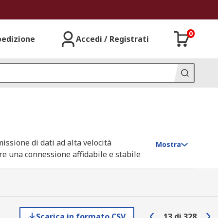
0
pedizione
Accedi / Registrati
issione di dati ad alta velocità
Mostra
ire una connessione affidabile e stabile
 in diverse tipologie che differiscono per
Scarica in formato CSV
13
di
328