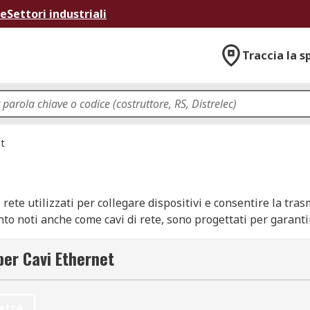
ne
Settori industriali
Traccia la s
et
rete utilizzati per collegare dispositivi e consentire la trasm
unto noti anche come cavi di rete, sono progettati per garant
network.
per Cavi Ethernet
ata specificamente per le reti locali (LAN). Sono disponibili
etta