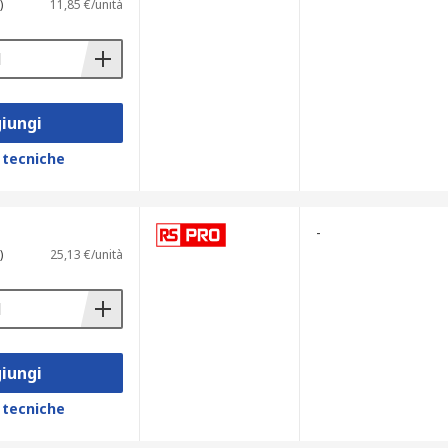
)
11,85 €/unità
iungi
 tecniche
-
)
25,13 €/unità
iungi
 tecniche