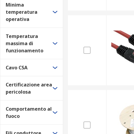
Minima
Nero
temperatura
Giallo
operativa
Spedizione e consegna
Temperatura
massima di
RS Online offre spedizione rapida in 24/48 ore sui pri
funzionamento
Cavo CSA
Certificazione area
pericolosa
Comportamento al
fuoco
Fili conduttore