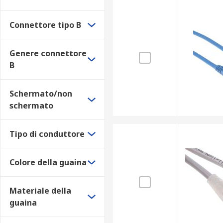
Materiali e colori
Connettore tipo B
Le guaine dei cavi Ethernet possono essere realizzate co
Genere connettore
Le opzioni dei materiali principali includono:
B
PVC
Schermato/non
LSZH
schermato
PUR
Poliuretano
Tipo di conduttore
Termoplastico
Colore della guaina
Le opzioni dei colori principali includono:
Verde
Materiale della
Blu
guaina
Grigio